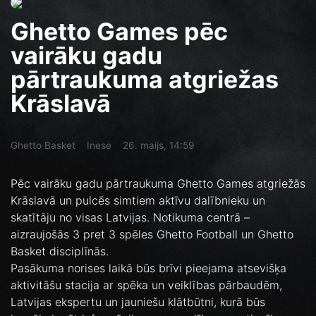
Ghetto Games pēc
vairāku gadu
pārtraukuma atgriežas
Krāslavā
Ghetto Basket
Inese
26. maijs, 14:59
Pēc vairāku gadu pārtraukuma Ghetto Games atgriežās
Krāslavā un pulcēs simtiem aktīvu dalībnieku un
skatītāju no visas Latvijas. Notikuma centrā –
aizraujošās 3 pret 3 spēles Ghetto Football un Ghetto
Basket disciplīnās.
Pasākuma norises laikā būs brīvi pieejama atsevišķa
aktivitāšu stacija ar spēka un veiklības pārbaudēm,
Latvijas ekspertu un jauniešu klātbūtni, kurā būs