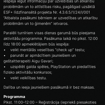
iespēja iegūt informāciju par uzvedības un atkarību
problēmām un to attīstības risku, pagāšgad uzsāktā
ESF+ līdzfinansētā projekta Nr. 4.3.6.5/1/24/I/001
“Atbalsta pasākumi bērniem ar uzvedības un atkarību
problēmām un to ģimenēm” ietvaros.
Paralēli turnīriem visas dienas garumā būs pieejama
aktivitāšu programma. Pasākuma laikā no plkst. 12:00
līdz 18:00 apmeklētājiem būs iespēja:
• veikt mentālās veselības “check up” testu;
• parunāt ar apmācītiem jauniešiem un
geštaltterapeiti Aigu Gavari;
• uzspēlēt galda spēles, PlayStation un piedalīties
fizisko aktivitāšu konkursos;
• veikt veiklības testu.
Dalība un ieeja jauniešiem pasākumā ir bez maksas.
Programma
Plkst. 11:00–12:00 – Reģistrācija (iepriekš piesakoties