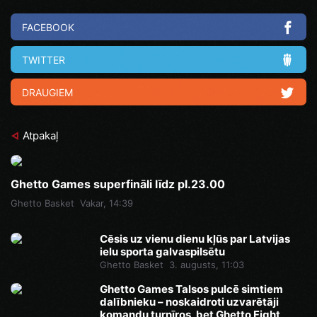
FACEBOOK
TWITTER
DRAUGIEM
Atpakaļ
Ghetto Games superfināli līdz pl.23.00
Ghetto Basket
Vakar, 14:39
Cēsis uz vienu dienu kļūs par Latvijas
ielu sporta galvaspilsētu
Ghetto Basket
3. augusts, 11:03
Ghetto Games Talsos pulcē simtiem
dalībnieku – noskaidroti uzvarētāji
komandu turnīros, bet Ghetto Fight