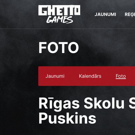
JAUNUMI
REĢ
FOTO
Jaunumi
Kalendārs
Foto
Rīgas Skolu 
Puskins