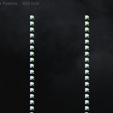
x Puskins
420 foto