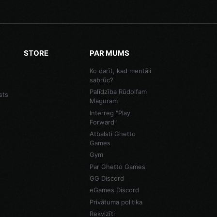
STORE
PAR MUMS
Ko darīt, kad mentāli
sabrūc?
Palīdzība Rūdolfam
sts
Maguram
Interreg "Play
Forward"
Atbalsti Ghetto
Games
Gym
Par Ghetto Games
GG Discord
eGames Discord
Privātuma politika
Rekvizīti