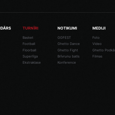
NDĀRS
TURNĪRI
NOTIKUMI
MEDIJI
Basket
GGFEST
Foto
Football
Ghetto Dance
Video
Floorball
Ghetto Fight
Ghetto Podkā
Superlīga
Brīvrunu batls
Filmas
Ekstraklase
Konference