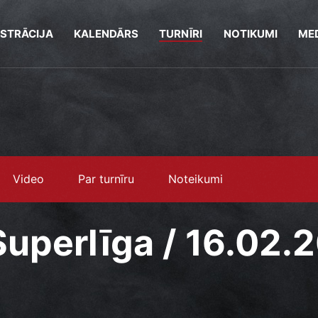
ISTRĀCIJA
KALENDĀRS
TURNĪRI
NOTIKUMI
MED
Video
Par turnīru
Noteikumi
Superlīga / 16.02.