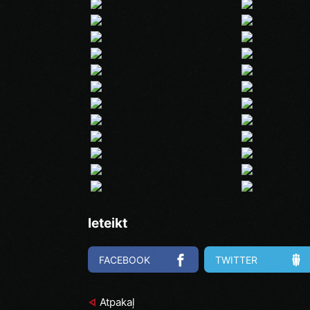
Ieteikt
FACEBOOK
TWITTER
Atpakaļ