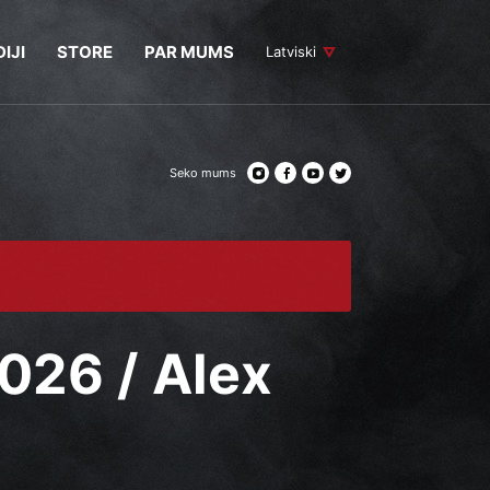
IJI
STORE
PAR MUMS
Latviski
Seko mums
2026 / Alex