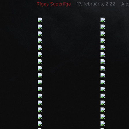
Rīgas Superlīga
17. februāris, 2:22
Ale