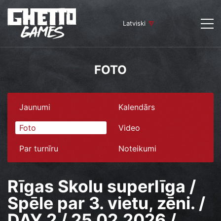
Latviski
FOTO
Jaunumi
Kalendārs
Foto
Video
Par turnīru
Noteikumi
Rīgas Skolu superlīga /
Spēle par 3. vietu, zēni. /
DAY 2 / 25.02.2026 /