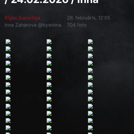
Rīgas Superlīga
26. februāris, 12:05
Inna Zaharova @bywinna
704 foto