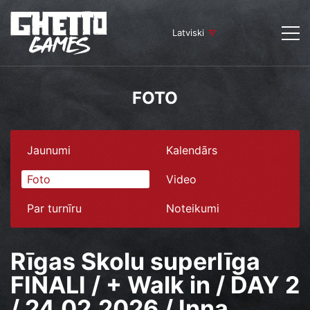
Latviski
FOTO
Jaunumi
Kalendārs
Foto
Video
Par turnīru
Noteikumi
Rīgas Skolu superlīga
FINALI / + Walk in / DAY 2
/ 24.02.2026 / Inna