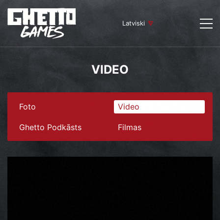
Latviski
VIDEO
Foto
Video
Ghetto Podkāsts
Filmas