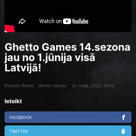
Ghetto Games 14.sezona
jau no 1.jūnija visā
Latvijā!
Rolands Rekke
Ghetto Games
13. maijs, 2022, 14:03
Ieteikt
FACEBOOK
TWITTER