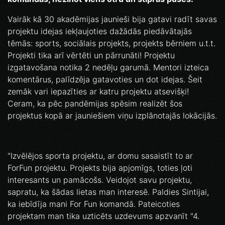
Vairāk kā 30 akadēmijas jaunieši bija gatavi radīt savas
projektu idejas iekļaujoties dažādās piedāvātajās
tēmās: sports, sociālais projekts, projekts bērniem u.t.t.
Projekti tika arī vērtēti un pārrunāti! Projektu
izgatavošana notika 2 nedēļu garumā. Mentori izteica
komentārus, palīdzēja gatavoties un dot idejas. Šeit
zemāk vari iepazīties ar katru projektu atsevišķi!
Ceram, ka pēc pandēmijas spēsim realizēt šos
projektus kopā ar jauniešiem viņu izplānotajās lokācijās.
"Izvēlējos sporta projektu, ar domu sasaistīt to ar
ForFun projektu. Projekts bija apjomīgs, toties ļoti
interesants un pamācošs. Veidojot savu projektu,
sapratu, ka šādas lietas man interesē. Paldies Sintijai,
ka iebīdīja mani For Fun komandā. Pateicoties
projektam man tika uzticēts uzdevums apzvanīt "4.