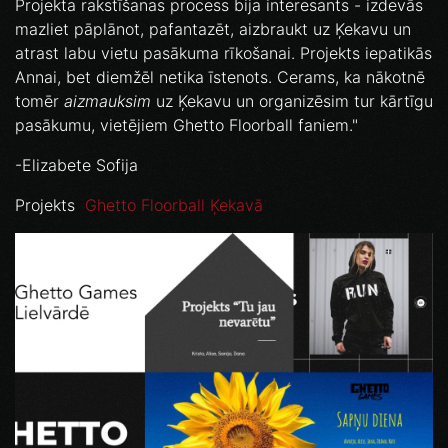
Projekta rakstīšanas process bija interesants - izdevās
mazliet pāplānot, pafantazēt, aizbraukt uz Ķekavu un
atrast labu vietu pasākuma rīkošanai. Projekts iepatikās
Annai, bet diemžēl netika īstenots. Cerams, ka nākotnē
tomēr
aizmauksim
uz Ķekavu un organizēsim tur kārtīgu
pasākumu, vietējiem Ghetto Floorball faniem."
-Elizabete Sofija
Projekts
Ghetto Floorball Ķekavā