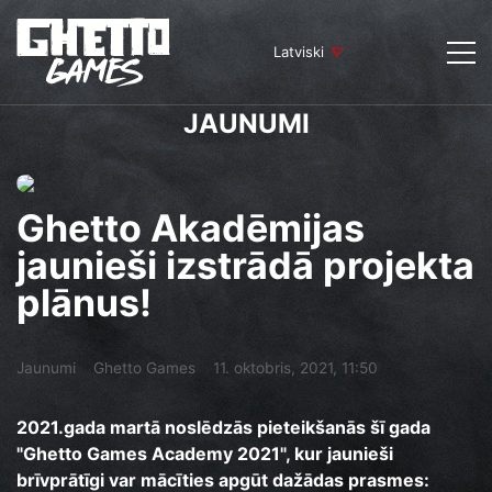
Latviski
JAUNUMI
Ghetto Akadēmijas
jaunieši izstrādā projekta
plānus!
Jaunumi
Ghetto Games
11. oktobris, 2021, 11:50
2021.gada martā noslēdzās pieteikšanās šī gada
"Ghetto Games Academy 2021", kur jaunieši
brīvprātīgi var mācīties apgūt dažādas prasmes: