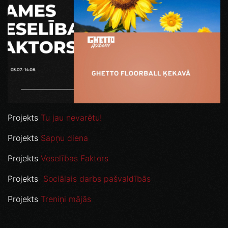
Projekts
Tu jau nevarētu!
Projekts
Sapņu diena
Projekts
Veselības Faktors
Projekts
Sociālais darbs pašvaldībās
Projekts
Treniņi mājās