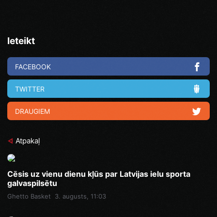
Ieteikt
FACEBOOK
TWITTER
DRAUGIEM
Atpakaļ
Cēsis uz vienu dienu kļūs par Latvijas ielu sporta
galvaspilsētu
Ghetto Basket
3. augusts, 11:03