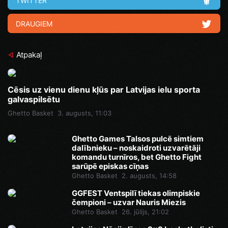
TWITTER
DRAUGIEM
Atpakaļ
Cēsis uz vienu dienu kļūs par Latvijas ielu sporta
galvaspilsētu
Ghetto Basket
3. augusts, 11:03
Ghetto Games Talsos pulcē simtiem
dalībnieku – noskaidroti uzvarētāji
komandu turnīros, bet Ghetto Fight
sarūpē episkas cīņas
Ghetto Basket
2. augusts, 14:58
GGFEST Ventspilī tiekas olimpiskie
čempioni – uzvar Nauris Miezis
Ghetto Basket
26. jūlijs, 21:02