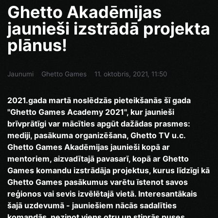
Ghetto Akadēmijas
jaunieši izstrādā projekta
plānus!
Jaunumi
Ghetto Games
11. oktobris, 2021, 11:50
2021.gada martā noslēdzās pieteikšanās šī gada
"Ghetto Games Academy 2021", kur jaunieši
brīvprātīgi var mācīties apgūt dažādas prasmes:
mediji, pasākuma organizēšana, Ghetto TV u.c.
Ghetto Games Akadēmijas jaunieši kopā ar
mentoriem, aizvadītajā pavasarī, kopā ar Ghetto
Games komandu izstrādāja projektus, kurus līdzīgi kā
Ghetto Games pasākumus varētu īstenot savos
reģionos vai sevis izvēlētajā vietā. Interesantākais
šajā uzdevumā - jauniešiem nācās sadalīties
komandās, nezinot viens otru un stiprās puses.