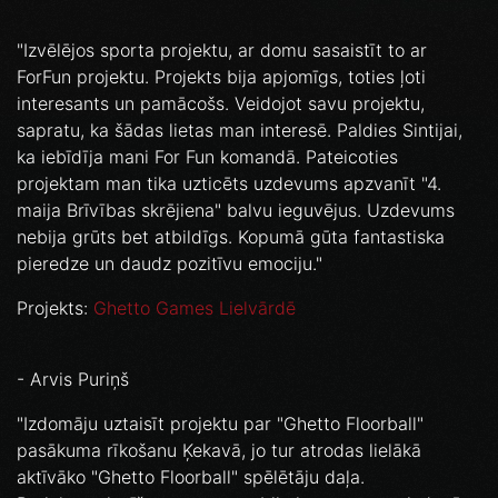
"Izvēlējos sporta projektu, ar domu sasaistīt to ar
ForFun projektu. Projekts bija apjomīgs, toties ļoti
interesants un pamācošs. Veidojot savu projektu,
sapratu, ka šādas lietas man interesē. Paldies Sintijai,
ka iebīdīja mani For Fun komandā. Pateicoties
projektam man tika uzticēts uzdevums apzvanīt "4.
maija Brīvības skrējiena" balvu ieguvējus. Uzdevums
nebija grūts bet atbildīgs. Kopumā gūta fantastiska
pieredze un daudz pozitīvu emociju."
Projekts:
Ghetto Games Lielvārdē
- Arvis Puriņš
"Izdomāju uztaisīt projektu par "Ghetto Floorball"
pasākuma rīkošanu Ķekavā, jo tur atrodas lielākā
aktīvāko "Ghetto Floorball" spēlētāju daļa.