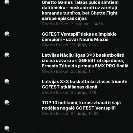
Ghetto Games Talsos pulcē simtiem
dalībnieku – noskaidroti uzvarētāji
komandu turnīros, bet Ghetto Fight
sarūpē episkas cīņas
Ghetto Basket
2. augusts, 14:58
GGFEST Ventspilī tiekas olimpiskie
čempioni – uzvar Nauris Miezis
Ghetto Basket
26. jūlijs, 21:02
Latvijas Nāciju līgas 3x3 basketbolisti
izcīna uzvaru arī GGFEST otrajā dienā,
Ernests Zēbolds pirmais BMX PRO finālā
Ghetto Basket
26. jūlijs, 1:41
Latvijas 3x3 basketbola izlases triumfē
GGFEST atklāšanas dienā
Ghetto Basket
25. jūlijs, 0:18
TOP 10 notikumi, kurus izbaudīt šajā
nedēļas nogalē GG FEST Ventspilī!
Ghetto Basket
22. jūlijs, 10:58