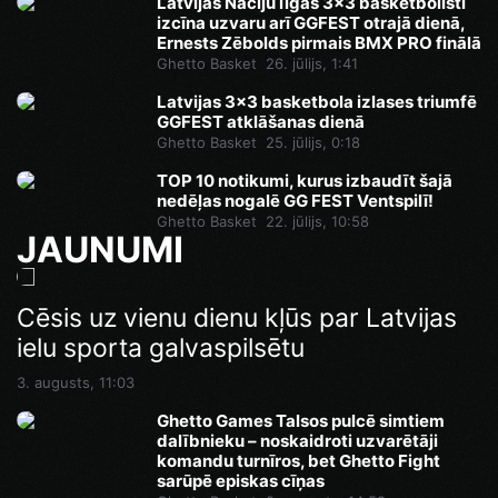
Latvijas Nāciju līgas 3x3 basketbolisti
izcīna uzvaru arī GGFEST otrajā dienā,
Ernests Zēbolds pirmais BMX PRO finālā
Ghetto Basket
26. jūlijs, 1:41
Latvijas 3x3 basketbola izlases triumfē
GGFEST atklāšanas dienā
Ghetto Basket
25. jūlijs, 0:18
TOP 10 notikumi, kurus izbaudīt šajā
nedēļas nogalē GG FEST Ventspilī!
Ghetto Basket
22. jūlijs, 10:58
JAUNUMI
Cēsis uz vienu dienu kļūs par Latvijas
ielu sporta galvaspilsētu
3. augusts, 11:03
Ghetto Games Talsos pulcē simtiem
dalībnieku – noskaidroti uzvarētāji
komandu turnīros, bet Ghetto Fight
sarūpē episkas cīņas