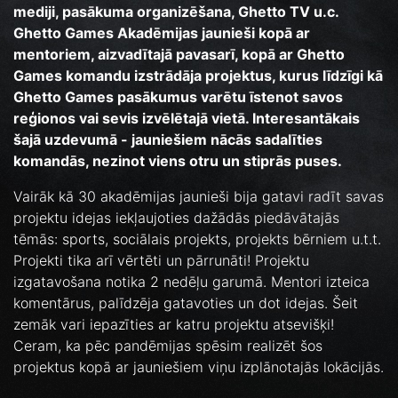
mediji, pasākuma organizēšana, Ghetto TV u.c.
Ghetto Games Akadēmijas jaunieši kopā ar
mentoriem, aizvadītajā pavasarī, kopā ar Ghetto
Games komandu izstrādāja projektus, kurus līdzīgi kā
Ghetto Games pasākumus varētu īstenot savos
reģionos vai sevis izvēlētajā vietā. Interesantākais
šajā uzdevumā - jauniešiem nācās sadalīties
komandās, nezinot viens otru un stiprās puses.
Vairāk kā 30 akadēmijas jaunieši bija gatavi radīt savas
projektu idejas iekļaujoties dažādās piedāvātajās
tēmās: sports, sociālais projekts, projekts bērniem u.t.t.
Projekti tika arī vērtēti un pārrunāti! Projektu
izgatavošana notika 2 nedēļu garumā. Mentori izteica
komentārus, palīdzēja gatavoties un dot idejas. Šeit
zemāk vari iepazīties ar katru projektu atsevišķi!
Ceram, ka pēc pandēmijas spēsim realizēt šos
projektus kopā ar jauniešiem viņu izplānotajās lokācijās.