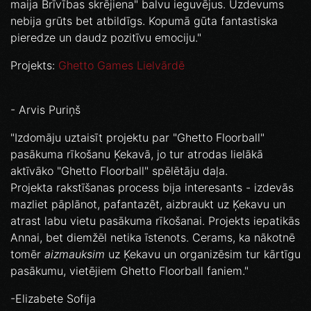
maija Brīvības skrējiena" balvu ieguvējus. Uzdevums
nebija grūts bet atbildīgs. Kopumā gūta fantastiska
pieredze un daudz pozitīvu emociju."
Projekts:
Ghetto Games Lielvārdē
- Arvis Puriņš
"Izdomāju uztaisīt projektu par "Ghetto Floorball"
pasākuma rīkošanu Ķekavā, jo tur atrodas lielākā
aktīvāko "Ghetto Floorball" spēlētāju daļa.
Projekta rakstīšanas process bija interesants - izdevās
mazliet pāplānot, pafantazēt, aizbraukt uz Ķekavu un
atrast labu vietu pasākuma rīkošanai. Projekts iepatikās
Annai, bet diemžēl netika īstenots. Cerams, ka nākotnē
tomēr
aizmauksim
uz Ķekavu un organizēsim tur kārtīgu
pasākumu, vietējiem Ghetto Floorball faniem."
-Elizabete Sofija