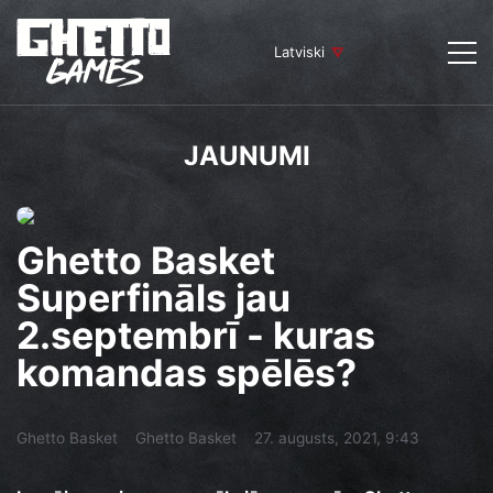
Latviski
JAUNUMI
Ghetto Basket
Superfināls jau
2.septembrī - kuras
komandas spēlēs?
Ghetto Basket
Ghetto Basket
27. augusts, 2021, 9:43