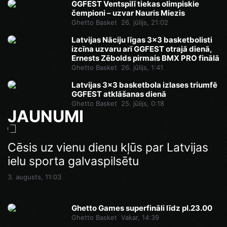
GGFEST Ventspilī tiekas olimpiskie
čempioni – uzvar Nauris Miezis
Ghetto Basket
26. jūlijs, 21:02
Latvijas Nāciju līgas 3x3 basketbolisti
izcīna uzvaru arī GGFEST otrajā dienā,
Ernests Zēbolds pirmais BMX PRO finālā
Ghetto Basket
26. jūlijs, 1:41
Latvijas 3x3 basketbola izlases triumfē
GGFEST atklāšanas dienā
Ghetto Basket
25. jūlijs, 0:18
JAUNUMI
Ghetto Games superfināli līdz pl.23.00
Cēsis uz vienu dienu kļūs par Latvijas
Pēdējā iespēja pirms Superfināla:
ielu sporta galvaspilsētu
Ghetto Football pie “AKROPOLE Rīga”
Vakar, 14:46
izspēlēs dubultos punktus
3. augusts, 11:03
Vakar, 12:35
Ghetto Games superfināli līdz pl.23.00
Ghetto Basket
Vakar, 14:39