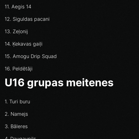
11. Aegis 14
12. Siguldas pacani
13. Zeļonij
14. Ķekavas gaiļi
15. Amogu Drip Squad
16. Peldētāji
U16 grupas meitenes
1. Turi buru
2. Namejs
3. Bāleres
4. Daugavpils