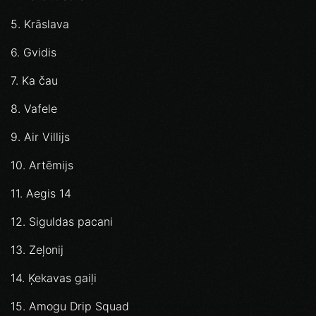
5. Krāslava
6. Gvidis
7. Ka čau
8. Vafele
9. Air Villijs
10. Artēmijs
11. Aegis 14
12. Siguldas pacani
13. Zeļonij
14. Ķekavas gaiļi
15. Amogu Drip Squad