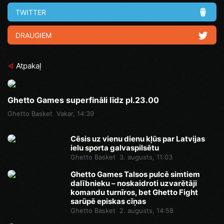
TWITTER
DRAUGIEM
Atpakaļ
Ghetto Games superfināli līdz pl.23.00
Ghetto Basket
Vakar, 14:39
Cēsis uz vienu dienu kļūs par Latvijas
ielu sporta galvaspilsētu
Ghetto Basket
3. augusts, 11:03
Ghetto Games Talsos pulcē simtiem
dalībnieku – noskaidroti uzvarētāji
komandu turnīros, bet Ghetto Fight
sarūpē episkas cīņas
Ghetto Basket
2. augusts, 14:58