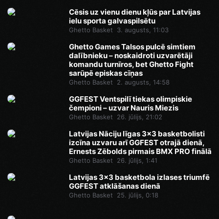
Cēsis uz vienu dienu kļūs par Latvijas
ielu sporta galvaspilsētu
Ghetto Basket
3. augusts, 11:03
Ghetto Games Talsos pulcē simtiem
dalībnieku – noskaidroti uzvarētāji
komandu turnīros, bet Ghetto Fight
sarūpē episkas cīņas
Ghetto Basket
2. augusts, 14:58
GGFEST Ventspilī tiekas olimpiskie
čempioni – uzvar Nauris Miezis
Ghetto Basket
26. jūlijs, 21:02
Latvijas Nāciju līgas 3x3 basketbolisti
izcīna uzvaru arī GGFEST otrajā dienā,
Ernests Zēbolds pirmais BMX PRO finālā
Ghetto Basket
26. jūlijs, 1:41
Latvijas 3x3 basketbola izlases triumfē
GGFEST atklāšanas dienā
Ghetto Basket
25. jūlijs, 0:18