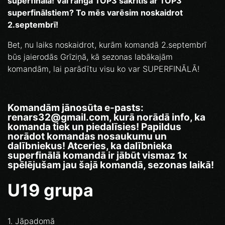
superfinālā! Vai ranga TOP3 sakritīs ar TOP3
superfinālstiem? To mēs varēsim noskaidrot
2.septembrī!
Bet, nu laiks noskaidrot, kurām komandā 2.septembrī
būs jaierodās Grīziņā, kā sezonas labākajām
komandām, lai parādītu visu ko var SUPERFINĀLĀ!
Komandām jānosūta e-pasts:
renars32@gmail.com, kurā
norādā info, ka
komanda tiek un piedalīsies! Papildus
norādot komandas nosaukumu un
dalībniekus!
Atceries, ka dalībnieka
superfinālā komandā ir jābūt vismaz 1x
spēlējušam jau šajā komandā, sezonas laikā!
U19 grupa
1. Jāpadomā