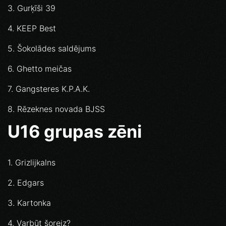
3. Gurķīši 39
4. KEEP Best
5. Šokolādes saldējums
6. Ghetto meičas
7. Gangsteres K.P.A.K.
8. Rēzeknes novada BJSS
U16 grupas zēni
1. Grizlijkalns
2. Edgars
3. Kartonka
4. Varbūt šoreiz?