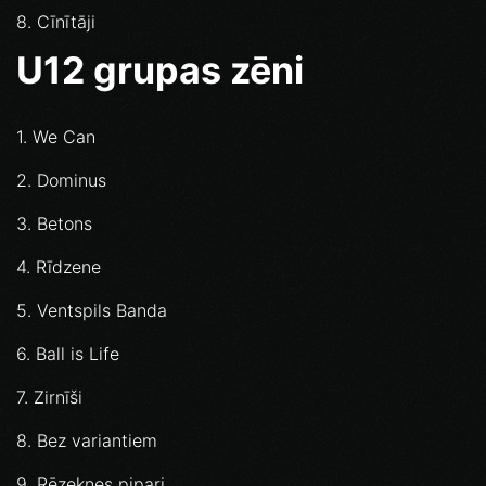
8. Cīnītāji
U12 grupas zēni
1. We Can
2. Dominus
3. Betons
4. Rīdzene
5. Ventspils Banda
6. Ball is Life
7. Zirnīši
8. Bez variantiem
9. Rēzeknes pipari