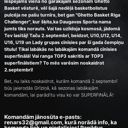
Iespējams viena no garākajām sezonām Ghetto
Basket vēsturē, vēl šajā nedēļā basketbolistus
pulcēja ne pašu turnīrs, bet gan "Ghetto Basket Riga
Challenger", kur šķita,ka Daugavas Sporta nama
jumts tiks norauts. Vai tas uzlidoja kosmosā, jādomā
Tev lasītāj! Taču 2.septembrī, beidzot, U10,U12, U14,
U16, U19 un Lady grupas cīnīsies par šī gada čempiņu
titulu! Tikai labākās no labākajām komandā cīnīsies
superfinālā! Vai ranga TOP3 sakritīs ar TOP3
superfinālstiem? To mēs varēsim noskaidrot
2.septembrī!
Bet, nu laiks noskaidrot, kurām komandā 2.septembrī
būs jaierodās Grīziņā, kā sezonas labākajām
komandām, lai parādītu visu ko var SUPERFINĀLĀ!
Komandām jānosūta e-pasts:
renars32@gmail.com, kurā
norādā info, ka
komanda tiek un piedalīsies! Papildus