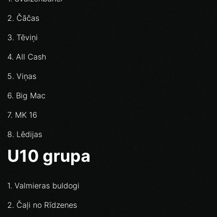
2. Čāčas
3. Tēviņi
4. All Cash
5. Viņas
6. Big Mac
7. MK 16
8. Lēdijas
U10 grupa
1. Valmieras buldogi
2. Čaļi no Rīdzenes