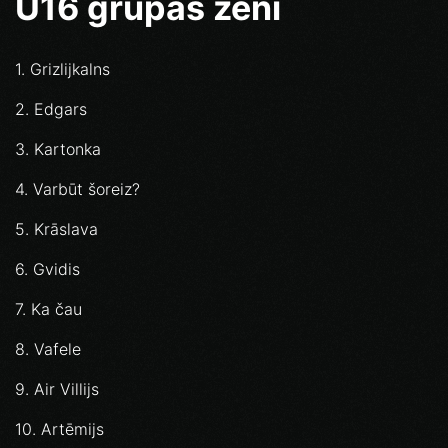
U16 grupas zēni
1. Grizlijkalns
2. Edgars
3. Kartonka
4. Varbūt šoreiz?
5. Krāslava
6. Gvidis
7. Ka čau
8. Vafele
9. Air Villijs
10. Artēmijs