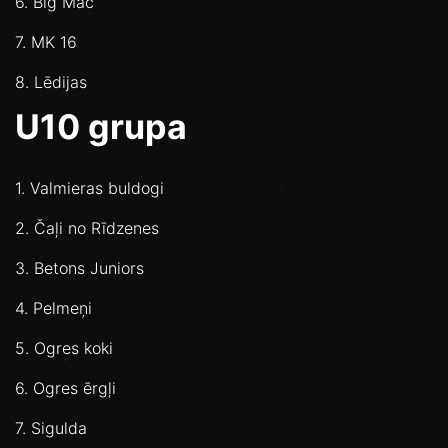
6. Big Mac
7. MK 16
8. Lēdijas
U10 grupa
1. Valmieras buldogi
2. Čaļi no Rīdzenes
3. Betons Juniors
4. Pelmeņi
5. Ogres koki
6. Ogres ērgļi
7. Sigulda