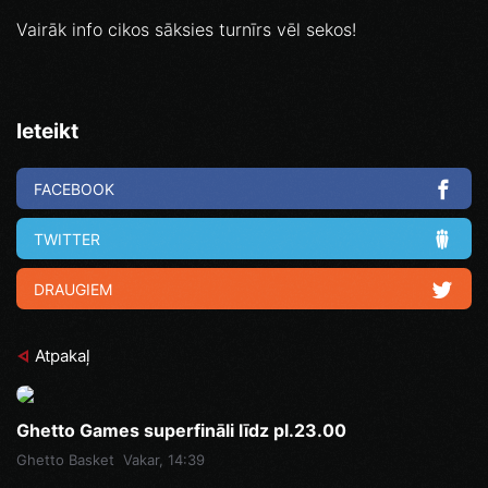
Vairāk info cikos sāksies turnīrs vēl sekos!
Ieteikt
FACEBOOK
TWITTER
DRAUGIEM
Atpakaļ
Ghetto Games superfināli līdz pl.23.00
Ghetto Basket
Vakar, 14:39