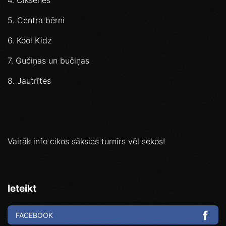
4. Čiksenes
5. Centra bērni
6. Kool Kidz
7. Gučiņas un bučiņas
8. Jautrītes
Vairāk info cikos sāksies turnīrs vēl sekos!
Ieteikt
FACEBOOK