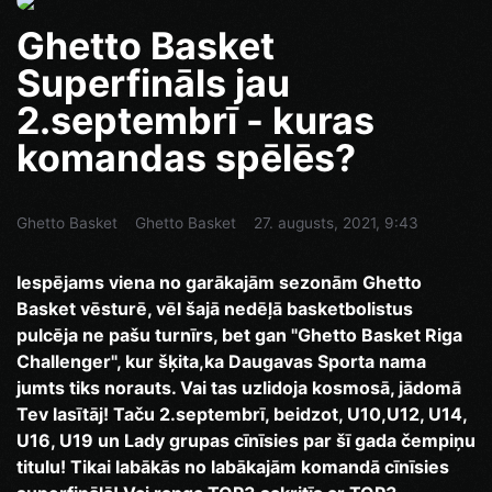
Ghetto Basket
Superfināls jau
2.septembrī - kuras
komandas spēlēs?
Ghetto Basket
Ghetto Basket
27. augusts, 2021, 9:43
Iespējams viena no garākajām sezonām Ghetto
Basket vēsturē, vēl šajā nedēļā basketbolistus
pulcēja ne pašu turnīrs, bet gan "Ghetto Basket Riga
Challenger", kur šķita,ka Daugavas Sporta nama
jumts tiks norauts. Vai tas uzlidoja kosmosā, jādomā
Tev lasītāj! Taču 2.septembrī, beidzot, U10,U12, U14,
U16, U19 un Lady grupas cīnīsies par šī gada čempiņu
titulu! Tikai labākās no labākajām komandā cīnīsies