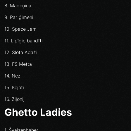
8. Madoņina
9. Par ģimeni
10. Space Jam
11. Lipīgie bandīti
12. Slota Ādaži
13. FS Metta
14. Nez
15. Kojoti
16. Ziļonij
Ghetto Ladies
1. Švaizenbaher