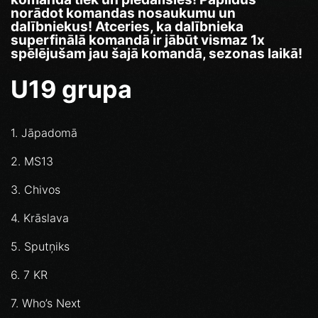
norādot komandas nosaukumu un
dalībniekus!
Atceries, ka dalībnieka
superfinālā komandā ir jābūt vismaz 1x
spēlējušam jau šajā komandā, sezonas laikā!
U19 grupa
1. Jāpadomā
2. MS13
3. Chivos
4. Krāslava
5. Sputņiks
6. 7 KR
7. Who’s Next