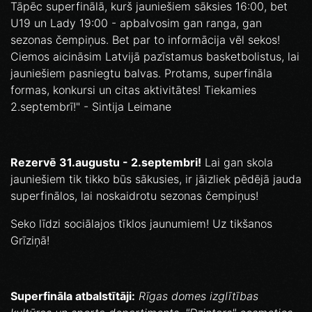
Tāpēc superfinālā, kurš jauniešiem sāksies 16:00, bet
U19 un Lady 19:00 - apbalvosim gan ranga, gan
sezonas čempiņus. Bet par to informācija vēl sekos!
Ciemos aicināsim Latvijā pazīstamus basketbolistus, lai
jauniešiem pasniegtu balvas. Protams, superfināla
formas, konkursi un citas aktivitātes! Tiekamies
2.septembrī!" - Sintija Leimane
Rezervē 31.augustu - 2.septembri!
Lai gan skola
jauniešiem tik tikko būs sākusies, ir jāizliek pēdējā jauda
superfinālos, lai noskaidrotu sezonas čempiņus!
Seko līdzi sociālajos tīklos jaunumiem! Uz tikšanos
Grīziņā!
Superfināla atbalstītāji:
Rīgas domes izglītības