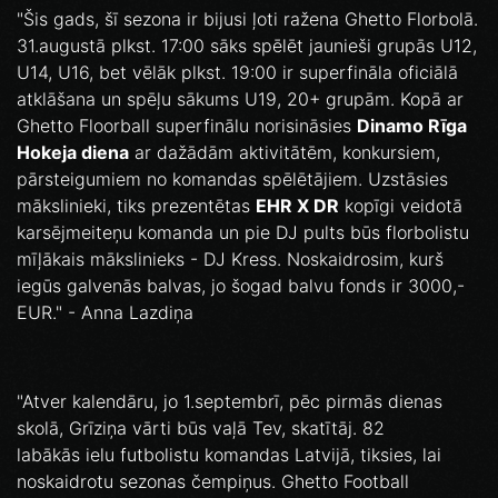
"Šis gads, šī sezona ir bijusi ļoti ražena Ghetto Florbolā.
31.augustā plkst. 17:00 sāks spēlēt jaunieši grupās U12,
U14, U16, bet vēlāk plkst. 19:00 ir superfināla oficiālā
atklāšana un spēļu sākums U19, 20+ grupām. Kopā ar
Ghetto Floorball superfinālu norisināsies
Dinamo Rīga
Hokeja diena
ar dažādām aktivitātēm, konkursiem,
pārsteigumiem no komandas spēlētājiem. Uzstāsies
mākslinieki, tiks prezentētas
EHR X DR
kopīgi veidotā
karsējmeiteņu komanda un pie DJ pults būs florbolistu
mīļākais mākslinieks - DJ Kress. Noskaidrosim, kurš
iegūs galvenās balvas, jo šogad balvu fonds ir 3000,-
EUR." - Anna Lazdiņa
"Atver kalendāru, jo 1.septembrī, pēc pirmās dienas
skolā, Grīziņa vārti būs vaļā Tev, skatītāj. 82
labākās ielu futbolistu komandas Latvijā, tiksies, lai
noskaidrotu sezonas čempiņus. Ghetto Football