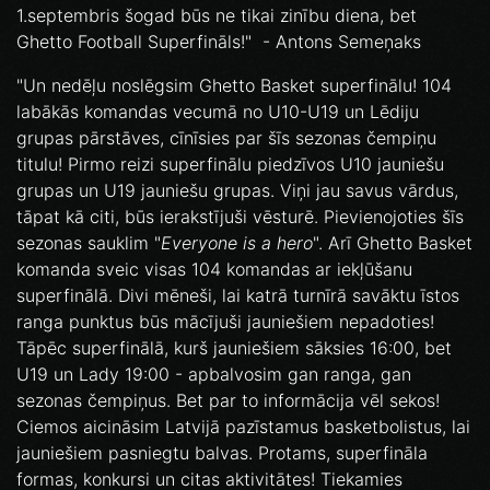
1.septembris šogad būs ne tikai zinību diena, bet
Ghetto Football Superfināls!" - Antons Semeņaks
"Un nedēļu noslēgsim Ghetto Basket superfinālu! 104
labākās komandas vecumā no U10-U19 un Lēdiju
grupas pārstāves, cīnīsies par šīs sezonas čempiņu
titulu! Pirmo reizi superfinālu piedzīvos U10 jauniešu
grupas un U19 jauniešu grupas. Viņi jau savus vārdus,
tāpat kā citi, būs ierakstījuši vēsturē. Pievienojoties šīs
sezonas sauklim "
Everyone is a hero
". Arī Ghetto Basket
komanda sveic visas 104 komandas ar iekļūšanu
superfinālā. Divi mēneši, lai katrā turnīrā savāktu īstos
ranga punktus būs mācījuši jauniešiem nepadoties!
Tāpēc superfinālā, kurš jauniešiem sāksies 16:00, bet
U19 un Lady 19:00 - apbalvosim gan ranga, gan
sezonas čempiņus. Bet par to informācija vēl sekos!
Ciemos aicināsim Latvijā pazīstamus basketbolistus, lai
jauniešiem pasniegtu balvas. Protams, superfināla
formas, konkursi un citas aktivitātes! Tiekamies