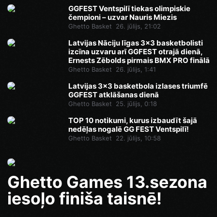
GGFEST Ventspilī tiekas olimpiskie
čempioni – uzvar Nauris Miezis
Ghetto Basket
26. jūlijs, 21:02
Latvijas Nāciju līgas 3x3 basketbolisti
izcīna uzvaru arī GGFEST otrajā dienā,
Ernests Zēbolds pirmais BMX PRO finālā
Ghetto Basket
26. jūlijs, 1:41
Latvijas 3x3 basketbola izlases triumfē
GGFEST atklāšanas dienā
Ghetto Basket
25. jūlijs, 0:18
TOP 10 notikumi, kurus izbaudīt šajā
nedēļas nogalē GG FEST Ventspilī!
Ghetto Basket
22. jūlijs, 10:58
Ghetto Games 13.sezona
iesoļo finiša taisnē!