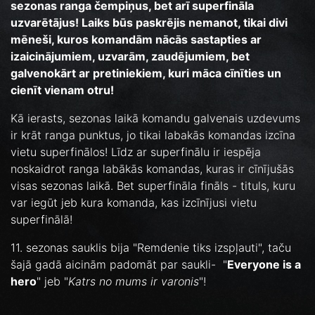
sezonas ranga čempiņus, bet arī superfināla
uzvarētājus! Laiks būs paskrējis nemanot, tikai divi
mēneši, kuros komandām nācās sastapties ar
izaicinājumiem, uzvarām, zaudējumiem, bet
galvenokārt ar pretiniekiem, kuri māca cīnīties un
cienīt vienam otru!
Kā ierasts, sezonas laikā komandu galvenais uzdevums
ir krāt ranga punktus, jo tikai labakās komandas izcīna
vietu superfinālos! Līdz ar superfinālu ir iespēja
noskaidrot ranga labākās komandas, kuras ir cīnījušās
visas sezonas laikā. Bet superfināla fināls - tituls, kuru
var iegūt jeb kura komanda, kas izcīnījusi vietu
superfinālā!
11. sezonas sauklis bija "Remdenie tiks izspļauti", taču
šajā gadā aicinām padomāt par saukli- "
Everyone is a
hero
" jeb "
Katrs no mums ir varonis
"!