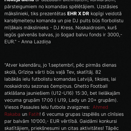
pārsteigumiem no komandas spēlētājiem. Uzstāsies
mākslinieki, tiks prezentētas
EHR X DR
kopīgi veidotā
karsējmeiteņu komanda un pie DJ pults būs florbolistu
mīļākais mākslinieks - DJ Kress. Noskaidrosim, kurš
iegūs galvenās balvas, jo šogad balvu fonds ir 3000,-
EUR." - Anna Lazdiņa
"Atver kalendāru, jo 1.septembrī, pēc pirmās dienas
skolā, Grīziņa vārti būs vaļā Tev, skatītāj. 82
labākās ielu futbolistu komandas Latvijā, tiksies, lai
noskaidrotu sezonas čempiņus. Ghetto Football
atklāšana jauniešiem (U12-U16) 15:30, bet lielākajām
vecuma grupām 17:00 ( U19, Lady un 20+ grupām).
Viesos Pasaules Ielu futbola zvaigznes:
Ahmed
Rakaba
un
Fatih
! 6 vecuma grupas izspēlēs un cīnīsies
par balvām 10'000,- EUR vērtībā. Gaidāmi konkursi
skatītājiem, priekšnesumi un citas aktivitātes! Tāpēc