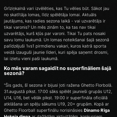
Grīziņkalnā vari izvēlēties, kas Tu vēlies būt. Sākot jau
no skatītāja lomas, līdz spēlētāja lomai. Aktuāls
jautājums, kas radies sezona laikā - vai uzvarētājs ir
tikai varonis? Un mēs zinām to, ka tas nav tikai
uzvarētājs, kurš kļūs par varoni. Tikai Tu pats nosaki
savu lomu laukumā. Un lomas noteikšanai šajā sezonā
palīdzējuši 1vs1 pirmdienu vakari, kuros katrā sporta
veidā izauguši jaunie līderi, kuri spēja saņemt drosmi,
lai izietu vieni paši laukumā.
Ko mēs varam sagaidīt no superfināliem šajā
sezonā?
"Šis gads, šī sezona ir bijusi ļoti ražena Ghetto Florbolā.
31.augustā plkst. 17:00 sāks spēlēt jaunieši grupās U12,
U14, U16, bet vēlāk plkst. 19:00 ir superfināla oficiālā
atklāšana un spēļu sākums U19, 20+ grupām. Kopā ar
Ghetto Floorball superfinālu norisināsies
Dinamo Rīga
Hokeja diena
ar dažādām aktivitātēm, konkursiem,