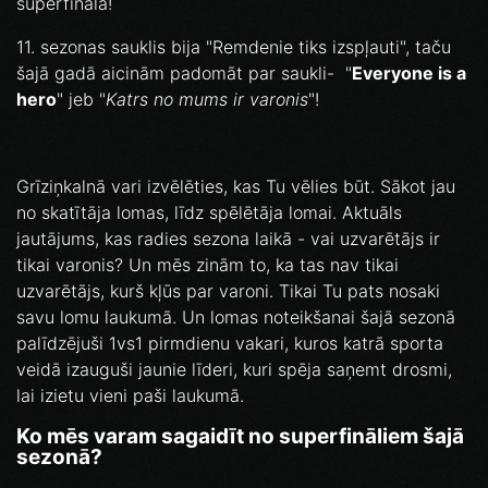
superfinālā!
11. sezonas sauklis bija "Remdenie tiks izspļauti", taču
šajā gadā aicinām padomāt par saukli- "
Everyone is a
hero
" jeb "
Katrs no mums ir varonis
"!
Grīziņkalnā vari izvēlēties, kas Tu vēlies būt. Sākot jau
no skatītāja lomas, līdz spēlētāja lomai. Aktuāls
jautājums, kas radies sezona laikā - vai uzvarētājs ir
tikai varonis? Un mēs zinām to, ka tas nav tikai
uzvarētājs, kurš kļūs par varoni. Tikai Tu pats nosaki
savu lomu laukumā. Un lomas noteikšanai šajā sezonā
palīdzējuši 1vs1 pirmdienu vakari, kuros katrā sporta
veidā izauguši jaunie līderi, kuri spēja saņemt drosmi,
lai izietu vieni paši laukumā.
Ko mēs varam sagaidīt no superfināliem šajā
sezonā?