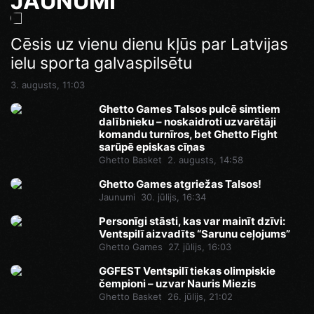
JAUNUMI
Cēsis uz vienu dienu kļūs par Latvijas
ielu sporta galvaspilsētu
3. augusts, 11:03
Ghetto Games Talsos pulcē simtiem
dalībnieku – noskaidroti uzvarētāji
komandu turnīros, bet Ghetto Fight
sarūpē episkas cīņas
Ghetto Basket
2. augusts, 14:58
Ghetto Games atgriežas Talsos!
Jaunumi
30. jūlijs, 16:34
Personīgi stāsti, kas var mainīt dzīvi:
Ventspilī aizvadīts “Sarunu ceļojums”
Ghetto Games
27. jūlijs, 16:03
GGFEST Ventspilī tiekas olimpiskie
čempioni – uzvar Nauris Miezis
Ghetto Basket
26. jūlijs, 21:02