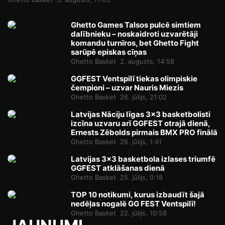
Ghetto Games Talsos pulcē simtiem
dalībnieku – noskaidroti uzvarētāji
komandu turnīros, bet Ghetto Fight
sarūpē episkas cīņas
Ghetto Basket
2. augusts, 14:58
GGFEST Ventspilī tiekas olimpiskie
čempioni – uzvar Nauris Miezis
Ghetto Basket
26. jūlijs, 21:02
Latvijas Nāciju līgas 3x3 basketbolisti
izcīna uzvaru arī GGFEST otrajā dienā,
Ernests Zēbolds pirmais BMX PRO finālā
Ghetto Basket
26. jūlijs, 1:41
Latvijas 3x3 basketbola izlases triumfē
GGFEST atklāšanas dienā
Ghetto Basket
25. jūlijs, 0:18
TOP 10 notikumi, kurus izbaudīt šajā
nedēļas nogalē GG FEST Ventspilī!
Ghetto Basket
22. jūlijs, 10:58