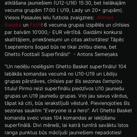
atklāšana jauniešiem (U12-U16) 15:30, bet lielākajām
vecuma grupām 17:00 ( U19, Lady un 20+ grupām).
Viesos Pasaules Ielu futbola zvaigznes:
Ahmed
Rakaba
un
Fatih
! 6 vecuma grupas izspēlēs un cīnīsies
par balvām 10'000,- EUR vērtībā. Gaidāmi konkursi
skatītājiem, priekšnesumi un citas aktivitātes! Tāpēc
1.septembris šogad būs ne tikai zinību diena, bet
Ghetto Football Superfināls!" - Antons Semeņaks
"Un nedēļu noslēgsim Ghetto Basket superfinālu! 104
labākās komandas vecumā no U10-U19 un Lēdiju
grupas pārstāves, cīnīsies par šīs sezonas čempiņu
titulu! Pirmo reizi superfinālu piedzīvos U10 jauniešu
grupas un U19 jauniešu grupas. Viņi jau savus vārdus,
tāpat kā citi, būs ierakstījuši vēsturē. Pievienojoties šīs
sezonas sauklim "
Everyone is a hero
". Arī Ghetto Basket
komanda sveic visas 104 komandas ar iekļūšanu
superfinālā. Divi mēneši, lai katrā turnīrā savāktu īstos
ranga punktus būs mācījuši jauniešiem nepadoties!