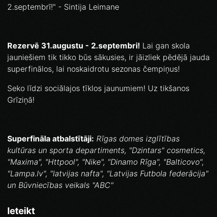
2.septembrī!" - Sintija Leimane
Rezervē 31.augustu - 2.septembri!
Lai gan skola
jauniešiem tik tikko būs sākusies, ir jāizliek pēdējā jauda
superfinālos, lai noskaidrotu sezonas čempiņus!
Seko līdzi sociālajos tīklos jaunumiem! Uz tikšanos
Grīziņā!
Superfināla atbalstītāji:
Rīgas domes izglītības
kultūras un sporta departiments, "Dzintars" cosmetics,
"Maxima", "Httpool", "Nike", "Dinamo Rīga", "Balticovo",
"Lampa.lv", "latvijas nafta", "Latvijas Futbola federācija"
un Būvniecības veikals "ABC"
Ieteikt