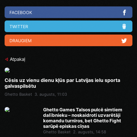
FACEBOOK
TWITTER
DRAUGIEM
Atpakaļ
Cēsis uz vienu dienu kļūs par Latvijas ielu sporta
galvaspilsētu
Ghetto Basket
3. augusts, 11:03
Ghetto Games Talsos pulcē simtiem
dalībnieku – noskaidroti uzvarētāji
komandu turnīros, bet Ghetto Fight
sarūpē episkas cīņas
Ghetto Basket
2. augusts, 14:58