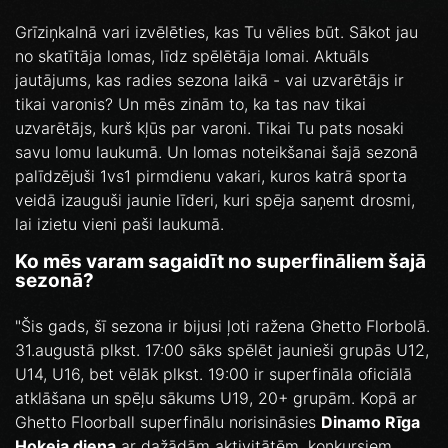
Grīziņkalnā vari izvēlēties, kas Tu vēlies būt. Sākot jau
no skatītāja lomas, līdz spēlētāja lomai. Aktuāls
jautājums, kas radies sezona laikā - vai uzvarētājs ir
tikai varonis? Un mēs zinām to, ka tas nav tikai
uzvarētājs, kurš kļūs par varoni. Tikai Tu pats nosaki
savu lomu laukumā. Un lomas noteikšanai šajā sezonā
palīdzējuši 1vs1 pirmdienu vakari, kuros katrā sporta
veidā izauguši jaunie līderi, kuri spēja saņemt drosmi,
lai izietu vieni paši laukumā.
Ko mēs varam sagaidīt no superfināliem šajā
sezonā?
"Šis gads, šī sezona ir bijusi ļoti ražena Ghetto Florbolā.
31.augustā plkst. 17:00 sāks spēlēt jaunieši grupās U12,
U14, U16, bet vēlāk plkst. 19:00 ir superfināla oficiālā
atklāšana un spēļu sākums U19, 20+ grupām. Kopā ar
Ghetto Floorball superfinālu norisināsies
Dinamo Rīga
Hokeja diena
ar dažādām aktivitātēm, konkursiem,