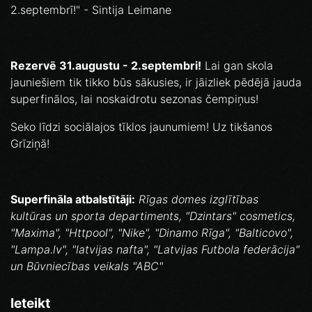
2.septembrī!" - Sintija Leimane
Rezervē 31.augustu - 2.septembri!
Lai gan skola
jauniešiem tik tikko būs sākusies, ir jāizliek pēdējā jauda
superfinālos, lai noskaidrotu sezonas čempiņus!
Seko līdzi sociālajos tīklos jaunumiem! Uz tikšanos
Grīziņā!
Superfināla atbalstītāji:
Rīgas domes izglītības
kultūras un sporta departiments, "Dzintars" cosmetics,
"Maxima", "Httpool", "Nike", "Dinamo Rīga", "Balticovo",
"Lampa.lv", "latvijas nafta", "Latvijas Futbola federācija"
un Būvniecības veikals "ABC"
Ieteikt