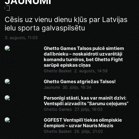
JAUNUMI
Cēsis uz vienu dienu kļūs par Latvijas
ielu sporta galvaspilsētu
3. augusts, 11:03
Ghetto Games Talsos pulcē simtiem
dalībnieku – noskaidroti uzvarētāji
komandu turnīros, bet Ghetto Fight
sarūpē episkas cīņas
Ghetto Basket
2. augusts, 14:58
Ghetto Games atgriežas Talsos!
Jaunumi
30. jūlijs, 16:34
Personīgi stāsti, kas var mainīt dzīvi:
Ventspilī aizvadīts “Sarunu ceļojums”
Ghetto Games
27. jūlijs, 16:03
GGFEST Ventspilī tiekas olimpiskie
čempioni – uzvar Nauris Miezis
Ghetto Basket
26. jūlijs, 21:02