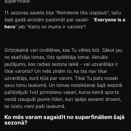
superfinālā!
11. sezonas sauklis bija "Remdenie tiks izspļauti", taču
šajā gadā aicinām padomāt par saukli- "
Everyone is a
hero
" jeb "
Katrs no mums ir varonis
"!
Grīziņkalnā vari izvēlēties, kas Tu vēlies būt. Sākot jau
no skatītāja lomas, līdz spēlētāja lomai. Aktuāls
jautājums, kas radies sezona laikā - vai uzvarētājs ir
tikai varonis? Un mēs zinām to, ka tas nav tikai
uzvarētājs, kurš kļūs par varoni. Tikai Tu pats nosaki
savu lomu laukumā. Un lomas noteikšanai šajā sezonā
palīdzējuši 1vs1 pirmdienu vakari, kuros katrā sporta
veidā izauguši jaunie līderi, kuri spēja saņemt drosmi,
lai izietu vieni paši laukumā.
Ko mēs varam sagaidīt no superfināliem šajā
sezonā?