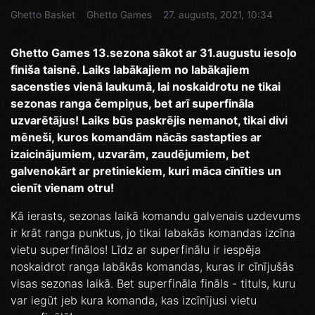
Ghetto Basket
Ghetto Games
27. augusts, 2021, 10:34
Ghetto Games 13.sezona sākot ar 31.augustu iesoļo
finiša taisnē. Laiks labākajiem no labākajiem
sacensties vienā laukumā, lai noskaidrotu ne tikai
sezonas ranga čempiņus, bet arī superfināla
uzvarētājus! Laiks būs paskrējis nemanot, tikai divi
mēneši, kuros komandām nācās sastapties ar
izaicinājumiem, uzvarām, zaudējumiem, bet
galvenokārt ar pretiniekiem, kuri māca cīnīties un
cienīt vienam otru!
Kā ierasts, sezonas laikā komandu galvenais uzdevums
ir krāt ranga punktus, jo tikai labakās komandas izcīna
vietu superfinālos! Līdz ar superfinālu ir iespēja
noskaidrot ranga labākās komandas, kuras ir cīnījušās
visas sezonas laikā. Bet superfināla fināls - tituls, kuru
var iegūt jeb kura komanda, kas izcīnījusi vietu