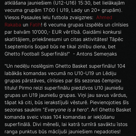
atklāšana jauniešiem (U12-U16) 15:30, bet lielākajām
vecuma grupām 17:00 ( U19, Lady un 20+ grupām).
Viesos Pasaules Ielu futbola zvaigznes:
Ahmed
Rakaba
un
Fatih
! 6 vecuma grupas izspēlēs un cīnīsies
par balvām 10'000,- EUR vērtībā. Gaidāmi konkursi
skatītājiem, priekšnesumi un citas aktivitātes! Tāpēc
1.septembris šogad būs ne tikai zinību diena, bet
Ghetto Football Superfināls!" - Antons Semeņaks
"Un nedēļu noslēgsim Ghetto Basket superfinālu! 104
labākās komandas vecumā no U10-U19 un Lēdiju
grupas pārstāves, cīnīsies par šīs sezonas čempiņu
titulu! Pirmo reizi superfinālu piedzīvos U10 jauniešu
grupas un U19 jauniešu grupas. Viņi jau savus vārdus,
tāpat kā citi, būs ierakstījuši vēsturē. Pievienojoties šīs
sezonas sauklim "
Everyone is a hero
". Arī Ghetto Basket
komanda sveic visas 104 komandas ar iekļūšanu
superfinālā. Divi mēneši, lai katrā turnīrā savāktu īstos
ranga punktus būs mācījuši jauniešiem nepadoties!