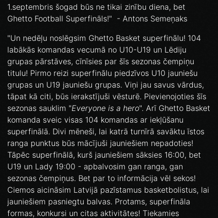
1.septembris šogad būs ne tikai zinību diena, bet
Ghetto Football Superfināls!" - Antons Semeņaks
"Un nedēļu noslēgsim Ghetto Basket superfinālu! 104
labākās komandas vecumā no U10-U19 un Lēdiju
grupas pārstāves, cīnīsies par šīs sezonas čempiņu
titulu! Pirmo reizi superfinālu piedzīvos U10 jauniešu
grupas un U19 jauniešu grupas. Viņi jau savus vārdus,
tāpat kā citi, būs ierakstījuši vēsturē. Pievienojoties šīs
sezonas sauklim "
Everyone is a hero
". Arī Ghetto Basket
komanda sveic visas 104 komandas ar iekļūšanu
superfinālā. Divi mēneši, lai katrā turnīrā savāktu īstos
ranga punktus būs mācījuši jauniešiem nepadoties!
Tāpēc superfinālā, kurš jauniešiem sāksies 16:00, bet
U19 un Lady 19:00 - apbalvosim gan ranga, gan
sezonas čempiņus. Bet par to informācija vēl sekos!
Ciemos aicināsim Latvijā pazīstamus basketbolistus, lai
jauniešiem pasniegtu balvas. Protams, superfināla
formas, konkursi un citas aktivitātes! Tiekamies