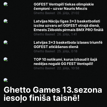
GGFEST Ventspilī tiekas olimpiskie
čempioni – uzvar Nauris Miezis
Ghetto Basket
26. jūlijs, 21:02
Latvijas Nāciju līgas 3x3 basketbolisti
izcīna uzvaru arī GGFEST otrajā dienā,
Ernests Zēbolds pirmais BMX PRO finālā
Ghetto Basket
26. jūlijs, 1:41
Latvijas 3x3 basketbola izlases triumfē
GGFEST atklāšanas dienā
Ghetto Basket
25. jūlijs, 0:18
TOP 10 notikumi, kurus izbaudīt šajā
nedēļas nogalē GG FEST Ventspilī!
Ghetto Basket
22. jūlijs, 10:58
Ghetto Games 13.sezona
iesoļo finiša taisnē!