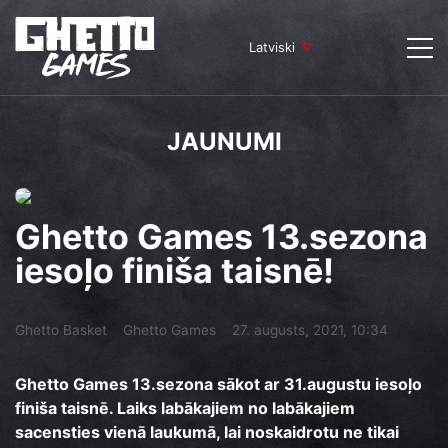
Latviski
JAUNUMI
Ghetto Games 13.sezona
iesoļo finiša taisnē!
Ghetto Basket
Ghetto Games
27. augusts, 2021, 10:34
Ghetto Games 13.sezona sākot ar 31.augustu iesoļo
finiša taisnē. Laiks labākajiem no labākajiem
sacensties vienā laukumā, lai noskaidrotu ne tikai