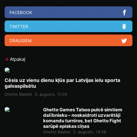
FACEBOOK
TWITTER
DRAUGIEM
Atpakaļ
Cēsis uz vienu dienu kļūs par Latvijas ielu sporta
galvaspilsētu
Ghetto Basket
3. augusts, 11:03
Ghetto Games Talsos pulcē simtiem
dalībnieku – noskaidroti uzvarētāji
komandu turnīros, bet Ghetto Fight
sarūpē episkas cīņas
Ghetto Basket
2. augusts, 14:58