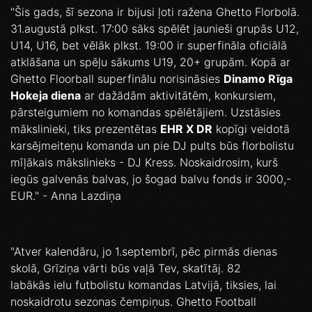
"Šis gads, šī sezona ir bijusi ļoti ražena Ghetto Florbolā.
31.augustā plkst. 17:00 sāks spēlēt jaunieši grupās U12,
U14, U16, bet vēlāk plkst. 19:00 ir superfināla oficiālā
atklāšana un spēļu sākums U19, 20+ grupām. Kopā ar
Ghetto Floorball superfinālu norisināsies
Dinamo Rīga
Hokeja diena
ar dažādām aktivitātēm, konkursiem,
pārsteigumiem no komandas spēlētājiem. Uzstāsies
mākslinieki, tiks prezentētas
EHR X DR
kopīgi veidotā
karsējmeiteņu komanda un pie DJ pults būs florbolistu
mīļākais mākslinieks - DJ Kress. Noskaidrosim, kurš
iegūs galvenās balvas, jo šogad balvu fonds ir 3000,-
EUR." - Anna Lazdiņa
"Atver kalendāru, jo 1.septembrī, pēc pirmās dienas
skolā, Grīziņa vārti būs vaļā Tev, skatītāj. 82
labākās ielu futbolistu komandas Latvijā, tiksies, lai
noskaidrotu sezonas čempiņus. Ghetto Football