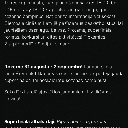
Tāpēc superfinālā, kurš jauniešiem sāksies 16:00, bet
U19 un Lady 19:00 - apbalvosim gan ranga, gan
sezonas čempiņus. Bet par to informācija vēl sekos!
Ciemos aicināsim Latvijā pazīstamus basketbolistus, lai
jauniešiem pasniegtu balvas. Protams, superfināla
formas, konkursi un citas aktivitātes! Tiekamies
2.septembrī!" - Sintija Leimane
Rezervē 31.augustu - 2.septembri!
Lai gan skola
jauniešiem tik tikko būs sākusies, ir jāizliek pēdējā jauda
superfinālos, lai noskaidrotu sezonas čempiņus!
Seko līdzi sociālajos tīklos jaunumiem! Uz tikšanos
Grīziņā!
Superfināla atbalstītāji:
Rīgas domes izglītības