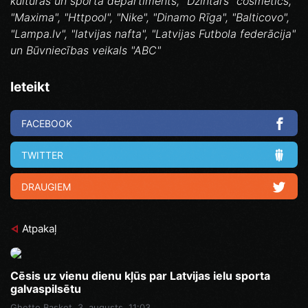
kultūras un sporta departiments, "Dzintars" cosmetics,
"Maxima", "Httpool", "Nike", "Dinamo Rīga", "Balticovo",
"Lampa.lv", "latvijas nafta", "Latvijas Futbola federācija"
un Būvniecības veikals "ABC"
Ieteikt
FACEBOOK
TWITTER
DRAUGIEM
Atpakaļ
Cēsis uz vienu dienu kļūs par Latvijas ielu sporta
galvaspilsētu
Ghetto Basket
3. augusts, 11:03