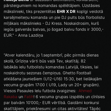
pārsteigumiem no komandas spēlētājiem. Uzstāsies
mākslinieki, tiks prezentētas
EHR X DR
kopīgi veidotā
karsējmeiteņu komanda un pie DJ pults būs florbolistu
mīļākais mākslinieks - DJ Kress. Noskaidrosim, kurš
iegūs galvenās balvas, jo šogad balvu fonds ir 3000,-
EUR." - Anna Lazdiņa
"Atver kalendāru, jo 1.septembrī, pēc pirmās dienas
skolā, Grīziņa vārti būs vaļā Tev, skatītāj. 82
labākās ielu futbolistu komandas Latvijā, tiksies, lai
noskaidrotu sezonas čempiņus. Ghetto Football
atklāšana jauniešiem (U12-U16) 15:30, bet lielākajām
vecuma grupām 17:00 ( U19, Lady un 20+ grupām).
Viesos Pasaules Ielu futbola zvaigznes:
Ahmed
Rakaba
un
Fatih
! 6 vecuma grupas izspēlēs un cīnīsies
par balvām 10'000,- EUR vērtībā. Gaidāmi konkursi
skatītājiem, priekšnesumi un citas aktivitātes! Tāpēc