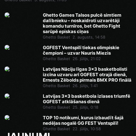
Ghetto Games Talsos pulcē simtiem
dalībnieku – noskaidroti uzvarētāji
komandu turnīros, bet Ghetto Fight
sarūpē episkas cīņas
Ghetto Basket
2. augusts, 14:58
GGFEST Ventspilī tiekas olimpiskie
čempioni – uzvar Nauris Miezis
Ghetto Basket
26. jūlijs, 21:02
Latvijas Nāciju līgas 3x3 basketbolisti
izcīna uzvaru arī GGFEST otrajā dienā,
Ernests Zēbolds pirmais BMX PRO finālā
Ghetto Basket
26. jūlijs, 1:41
Latvijas 3x3 basketbola izlases triumfē
GGFEST atklāšanas dienā
Ghetto Basket
25. jūlijs, 0:18
TOP 10 notikumi, kurus izbaudīt šajā
nedēļas nogalē GG FEST Ventspilī!
Ghetto Basket
22. jūlijs, 10:58