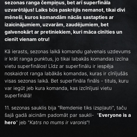
sezonas ranga čempiņus, bet arī superfināla
uzvarētājus! Laiks būs paskrējis nemanot, tikai divi
mēneši, kuros komandām nācās sastapties ar
izaicinājumiem, uzvarām, zaudējumiem, bet
galvenokārt ar pretiniekiem, kuri māca cīnīties un
cienīt vienam otru!
Kā ierasts, sezonas laikā komandu galvenais uzdevums
ir krāt ranga punktus, jo tikai labakās komandas izcīna
vietu superfinālos! Līdz ar superfinālu ir iespēja
noskaidrot ranga labākās komandas, kuras ir cīnījušās
visas sezonas laikā. Bet superfināla fināls - tituls, kuru
var iegūt jeb kura komanda, kas izcīnījusi vietu
superfinālā!
11. sezonas sauklis bija "Remdenie tiks izspļauti", taču
šajā gadā aicinām padomāt par saukli- "
Everyone is a
hero
" jeb "
Katrs no mums ir varonis
"!