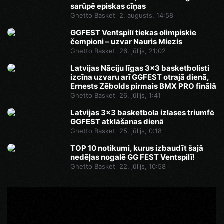
sarūpē episkas cīņas
Ghetto Basket
2. augusts, 14:58
GGFEST Ventspilī tiekas olimpiskie
čempioni – uzvar Nauris Miezis
Ghetto Basket
26. jūlijs, 21:02
Latvijas Nāciju līgas 3x3 basketbolisti
izcīna uzvaru arī GGFEST otrajā dienā,
Ernests Zēbolds pirmais BMX PRO finālā
Ghetto Basket
26. jūlijs, 1:41
Latvijas 3x3 basketbola izlases triumfē
GGFEST atklāšanas dienā
Ghetto Basket
25. jūlijs, 0:18
TOP 10 notikumi, kurus izbaudīt šajā
nedēļas nogalē GG FEST Ventspilī!
Ghetto Basket
22. jūlijs, 10:58