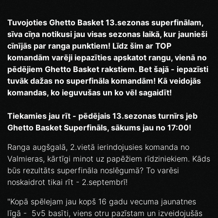
Tuvojoties Ghetto Basket 13.sezonas superfinālam,
sīva cīņa notikusi jau visas sezonas laikā, kur jaunieši
cīnījās par ranga punktiem! Līdz šim ar TOP
komandām varēji iepazīties apskatot rangu, vienā no
pēdējiem Ghetto Basket rakstiem. Bet šajā - iepazīsti
tuvāk dažas no superfināla komandām! Kā veidojās
komandas, ko ieguvušas un ko vēl sagaidīt!
Tiekamies jau rīt - pēdējais 13.sezonas turnīrs jeb
Ghetto Basket Superfināls, sākums jau no 17:00!
Ranga augšgalā, 2.vietā ierindojusies komanda no
Valmieras, kārtīgi minot uz papēžiem rīdziniekiem. Kāds
būs rezultāts superfināla noslēgumā? To varēsi
noskaidrot tikai rīt - 2.septembrī!
"Kopā spēlejam jau kopš 16 gadu vecuma jaunatnes
līgā - 5v5 basīti, viens otru pazīstam un izveidojušās