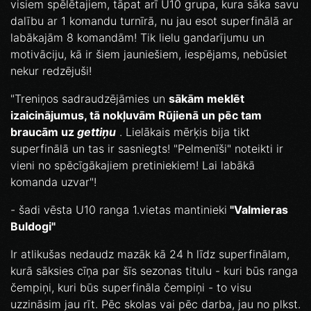
visiem spēlētajiem, tāpat arī U10 grupa, kura sāka savu
dalību ar 1 komandu turnīrā, nu jau esot superfinālā ar
labākajām 8 komandām! Tik lielu gandarījumu un
motivāciju, kā ir šiem jauniešiem, iespējams, nebūsiet
nekur redzējuši!
"Treniņos sadraudzējāmies un
sākām meklēt
izaicinājumus, tā nokļuvām Rūjienā un pēc tam
braucām uz
gettiņu
. Lielākais mērķis bija tikt
superfinālā un tas ir sasniegts! "Pelmenīši" noteikti ir
vieni no spēcīgākajiem pretiniekiem! Lai labākā
komanda uzvar"!
- šadi vēsta U10 ranga 1.vietas mantinieki
"Valmieras
Buldogi"
Ir atlikušas nedaudz mazāk kā 24 h līdz superfinālam,
kurā sāksies cīņa par šīs sezonas titulu - kuri būs ranga
čempiņi, kuri būs superfināla čempiņi - to visu
uzzināsim jau rīt. Pēc skolas vai pēc darba, jau no plkst.