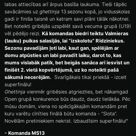
labas attiecības arī ārpus basīša laukuma. Tieši tāpēc
savācāmies uz
ghettinja
13.sezonu kopā, jo vidusskolas
gadi ir finiša taisnē un katram savi plāni tālāk nākotnei.
Bet noteikti gribējās uzspēlēt savā vecuma grupā (U19)
vēl pēdējo reizi.
Kā komandas biedri teiktu Valmieras
(lauku) puikas salasījās, lai “izskolotu” Rīdziniekus.
Sezonu pavadījām ļoti labi, kaut gan, spēlējām ar
domu atpūsties un labi pavadīt laiku, darot to, kas
mums vislabāk patīk, bet beigās sanāca arī iesvīst un
finišēt 2. vietā kopvērtējumā, uz ko noteikti pašā
sākumā necerējām.
Svarīgākais tikai priekšā - izcelt
superfinālu!
Ghettinja
vienmēr gribēsies atgriezties, bet nākamgad
Open grupā konkurence būs daudz, daudz lielākāa. Pēc
mūsu domām, viena no spēcīgākajām komandām pret
kuru varētu cīnīties finālā būtu komanda - “Slota”.
Novēlām pretiniekiem nekrist. Izbaudīsim superfinālu!"
- Komanda MS13