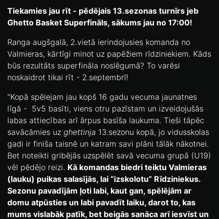
Tiekamies jau rīt - pēdējais 13.sezonas turnīrs jeb
Ghetto Basket Superfināls, sākums jau no 17:00!
Ranga augšgalā, 2.vietā ierindojusies komanda no
Valmieras, kārtīgi minot uz papēžiem rīdziniekiem. Kāds
būs rezultāts superfināla noslēgumā? To varēsi
noskaidrot tikai rīt - 2.septembrī!
"Kopā spēlejam jau kopš 16 gadu vecuma jaunatnes
līgā - 5v5 basīti, viens otru pazīstam un izveidojušās
labas attiecības arī ārpus basīša laukuma. Tieši tāpēc
savācāmies uz
ghettinja
13.sezonu kopā, jo vidusskolas
gadi ir finiša taisnē un katram savi plāni tālāk nākotnei.
Bet noteikti gribējās uzspēlēt savā vecuma grupā (U19)
vēl pēdējo reizi.
Kā komandas biedri teiktu Valmieras
(lauku) puikas salasījās, lai “izskolotu” Rīdziniekus.
Sezonu pavadījām ļoti labi, kaut gan, spēlējām ar
domu atpūsties un labi pavadīt laiku, darot to, kas
mums vislabāk patīk, bet beigās sanāca arī iesvīst un