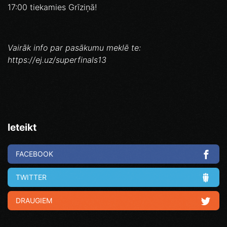
17:00 tiekamies Grīziņā!
Vairāk info par pasākumu meklē te:
https://ej.uz/superfinals13
Ieteikt
FACEBOOK
TWITTER
DRAUGIEM