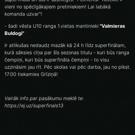
vieni no spēcīgākajiem pretiniekiem! Lai labākā
komanda uzvar"!
- šadi vēsta U10 ranga 1.vietas mantinieki
"Valmieras
Buldogi"
Ir atlikušas nedaudz mazāk kā 24 h līdz superfinālam,
kurā sāksies cīņa par šīs sezonas titulu - kuri būs ranga
čempiņi, kuri būs superfināla čempiņi - to visu
uzzināsim jau rīt. Pēc skolas vai pēc darba, jau no plkst.
17:00 tiekamies Grīziņā!
Vairāk info par pasākumu meklē te:
https://ej.uz/superfinals13