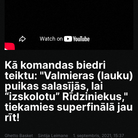
Kā komandas biedri
teiktu: "Valmieras (lauku)
puikas salasījās, lai
“izskolotu” Rīdziniekus,"
tiekamies superfinālā jau
rīt!
Ghetto Basket
Sintija Leimane
1. septembris, 2021, 15:37