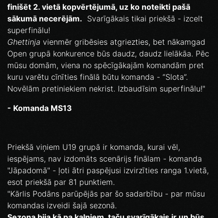
finišēt 2. vietā kopvērtējumā, uz ko noteikti pašā
sākumā necerējām.
Svarīgākais tikai priekšā - izcelt
superfinālu!
Ghettinja
vienmēr gribēsies atgriezties, bet nākamgad
Open grupā konkurence būs daudz, daudz lielākāa. Pēc
mūsu domām, viena no spēcīgākajām komandām pret
kuru varētu cīnīties finālā būtu komanda - “Slota”.
Novēlām pretiniekiem nekrist. Izbaudīsim superfinālu!"
- Komanda MS13
Priekšā viņiem U19 grupā ir komanda, kurai vēl,
iespējams, nav izdomāts scenārijs finālam - komanda
"Jāpadomā" - ļoti ātri paspējusi izvirzīties ranga 1.vietā,
esot priekšā par 81 punktiem.
"Kārlis Podāns parūpējās par šo sadarbību - par mūsu
komandas izveidi šajā sezonā.
Sezona bija kā pa kalniem, taču svarīgākais ir un būs