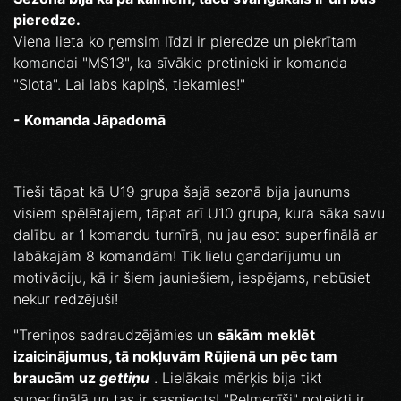
pieredze.
Viena lieta ko ņemsim līdzi ir pieredze un piekrītam
komandai "MS13", ka sīvākie pretinieki ir komanda
"Slota". Lai labs kapiņš, tiekamies!"
- Komanda Jāpadomā
Tieši tāpat kā U19 grupa šajā sezonā bija jaunums
visiem spēlētajiem, tāpat arī U10 grupa, kura sāka savu
dalību ar 1 komandu turnīrā, nu jau esot superfinālā ar
labākajām 8 komandām! Tik lielu gandarījumu un
motivāciju, kā ir šiem jauniešiem, iespējams, nebūsiet
nekur redzējuši!
"Treniņos sadraudzējāmies un
sākām meklēt
izaicinājumus, tā nokļuvām Rūjienā un pēc tam
braucām uz
gettiņu
. Lielākais mērķis bija tikt
superfinālā un tas ir sasniegts! "Pelmenīši" noteikti ir