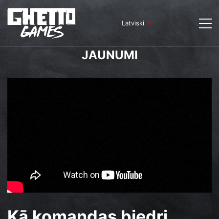
Latviski
JAUNUMI
Kā komandas biedri