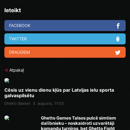
Ieteikt
FACEBOOK
TWITTER
DRAUGIEM
Atpakaļ
Cēsis uz vienu dienu kļūs par Latvijas ielu sporta
galvaspilsētu
Ghetto Basket
3. augusts, 11:03
Ghetto Games Talsos pulcē simtiem
dalībnieku – noskaidroti uzvarētāji
komandu turnīros, bet Ghetto Fight