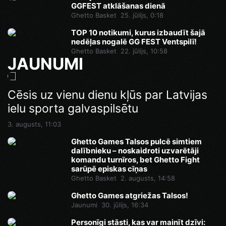
GGFEST atklāšanas dienā
Ghetto Basket
25. jūlijs, 0:18
TOP 10 notikumi, kurus izbaudīt šajā
nedēļas nogalē GG FEST Ventspilī!
Ghetto Basket
22. jūlijs, 10:58
JAUNUMI
Cēsis uz vienu dienu kļūs par Latvijas
ielu sporta galvaspilsētu
3. augusts, 11:03
Ghetto Games Talsos pulcē simtiem
dalībnieku – noskaidroti uzvarētāji
komandu turnīros, bet Ghetto Fight
sarūpē episkas cīņas
Ghetto Basket
2. augusts, 14:58
Ghetto Games atgriežas Talsos!
Jaunumi
30. jūlijs, 16:34
Personīgi stāsti, kas var mainīt dzīvi: