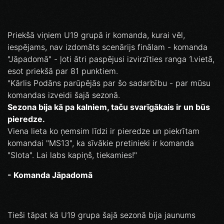
Priekšā viņiem U19 grupā ir komanda, kurai vēl,
iespējams, nav izdomāts scenārijs finālam - komanda
"Jāpadomā" - ļoti ātri paspējusi izvirzīties ranga 1.vietā,
esot priekšā par 81 punktiem.
"Kārlis Podāns parūpējās par šo sadarbību - par mūsu
komandas izveidi šajā sezonā.
Sezona bija kā pa kalniem, taču svarīgākais ir un būs
pieredze.
Viena lieta ko ņemsim līdzi ir pieredze un piekrītam
komandai "MS13", ka sīvākie pretinieki ir komanda
"Slota". Lai labs kapiņš, tiekamies!"
- Komanda Jāpadomā
Tieši tāpat kā U19 grupa šajā sezonā bija jaunums