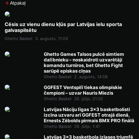
Atpakaļ
Cēsis uz vienu dienu kļūs par Latvijas ielu sporta
galvaspilsētu
Ghetto Basket
3. augusts, 11:03
Ghetto Games Talsos pulcē simtiem
dalībnieku – noskaidroti uzvarētāji
komandu turnīros, bet Ghetto Fight
sarūpē episkas cīņas
Ghetto Basket
2. augusts, 14:58
GGFEST Ventspilī tiekas olimpiskie
čempioni – uzvar Nauris Miezis
Ghetto Basket
26. jūlijs, 21:02
Latvijas Nāciju līgas 3x3 basketbolisti
izcīna uzvaru arī GGFEST otrajā dienā,
Ernests Zēbolds pirmais BMX PRO finālā
Ghetto Basket
26. jūlijs, 1:41
Latvijas 3x3 basketbola izlases triumfē