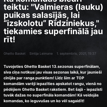
teiktu: "Valmieras (lauku)
puikas salasījās, lai
“izskolotu” Rīdziniekus,"
tiekamies superfinālā jau
rīt!
Ghetto Basket
Sintija Leimane
1. septembris, 2021, 15:37
Tuvojoties Ghetto Basket 13.sezonas superfinālam,
sīva cīņa notikusi jau visas sezonas laikā, kur jaunieši
cīnījās par ranga punktiem! Līdz šim ar TOP
komandām varēji iepazīties apskatot rangu, vienā no
pēdējiem Ghetto Basket rakstiem. Bet šajā - iepazīsti
tuvāk dažas no superfināla komandām! Kā veidojās
komandas, ko ieguvušas un ko vēl sagaidīt!