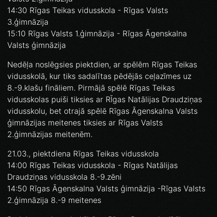
14:30 Rīgas Teikas vidusskola - Rīgas Valsts
3.ģimnāzija
15:10 Rīgas Valsts 1.ģimnāzija - Rīgas Āgenskalna
Valsts ģimnāzija
Nedēļa noslēgsies piektdien, ar spēlēm Rīgas Teikas
vidusskolā, kur tiks sadalītas pēdējās ceļazīmes uz
8.-9.klašu fināliem. Pirmājā spēlē Rīgas Teikas
vidusskolas puiši tiksies ar RĪgas Natālijas Draudziņas
vidusskolu, bet otrajā spēlē Rīgas Āgenskalna Valsts
ģimnāzijas meitenes tiksies ar Rīgas Valsts
2.ģimnāzijas meitenēm.
21.03., piektdiena Rīgas Teikas vidusskola
14:00 Rīgas Teikas vidusskola - Rīgas Natālijas
Draudziņas vidusskola 8.-9.zēni
14:50 Rīgas Āgenskalna Valsts ģimnāzija -Rīgas Valsts
2.ģimnāzija 8.-9 meitenes