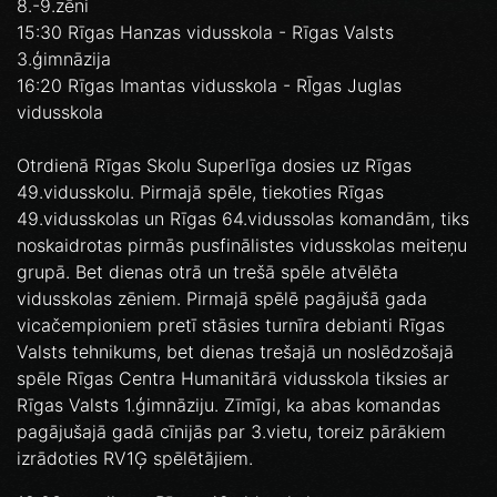
8.-9.zēni
15:30 Rīgas Hanzas vidusskola - Rīgas Valsts
3.ģimnāzija
16:20 Rīgas Imantas vidusskola - RĪgas Juglas
vidusskola
Otrdienā Rīgas Skolu Superlīga dosies uz Rīgas
49.vidusskolu. Pirmajā spēle, tiekoties Rīgas
49.vidusskolas un Rīgas 64.vidussolas komandām, tiks
noskaidrotas pirmās pusfinālistes vidusskolas meiteņu
grupā. Bet dienas otrā un trešā spēle atvēlēta
vidusskolas zēniem. Pirmajā spēlē pagājušā gada
vicačempioniem pretī stāsies turnīra debianti Rīgas
Valsts tehnikums, bet dienas trešajā un noslēdzošajā
spēle Rīgas Centra Humanitārā vidusskola tiksies ar
Rīgas Valsts 1.ģimnāziju. Zīmīgi, ka abas komandas
pagājušajā gadā cīnijās par 3.vietu, toreiz pārākiem
izrādoties RV1Ģ spēlētājiem.