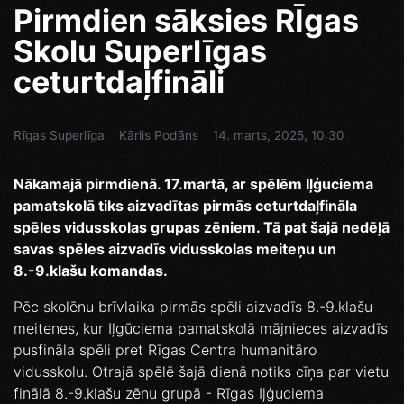
Pirmdien sāksies RĪgas
Skolu Superlīgas
ceturtdaļfināli
Rīgas Superlīga
Kārlis Podāns
14. marts, 2025, 10:30
Nākamajā pirmdienā. 17.martā, ar spēlēm Iļģuciema
pamatskolā tiks aizvadītas pirmās ceturtdaļfināla
spēles vidusskolas grupas zēniem. Tā pat šajā nedēļā
savas spēles aizvadīs vidusskolas meiteņu un
8.-9.klašu komandas.
Pēc skolēnu brīvlaika pirmās spēli aizvadīs 8.-9.klašu
meitenes, kur Iļgūciema pamatskolā mājnieces aizvadīs
pusfināla spēli pret Rīgas Centra humanitāro
vidusskolu. Otrajā spēlē šajā dienā notiks cīņa par vietu
finālā 8.-9.klašu zēnu grupā - Rīgas Iļģuciema