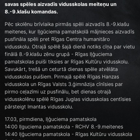
savas spēles aizvadīs vidusskolas meiteņu un
8.-9.klašu komandas.
Pēc skolēnu brīvlaika pirmās spēli aizvadīs 8.-9.klašu
meitenes, kur Iļgūciema pamatskolā mājnieces aizvadīs
pusfināla spēli pret Rīgas Centra humanitāro
vidusskolu. Otrajā spēlē šajā dienā notiks cīņa par vietu
finālā 8.-9.klašu zēnu grupā - Rīgas Iļģuciema
pamatskolas puiši tiksies ar Rīgas Kultūru vidusskolu.
Savukārt, trešā un ceturtā dienas spēle atvēlāta
vidusskolas puišiem. Pirmajā spēlē Rīgas Hanzas
vidusskola un Rīgas Valsts 3.ģimnāzija cīnīsies par
pirmo ceļazīmi uz pusfinālu, bet dienas otrajā
vidusskolēnu spēlē Rīgas Juglas vidusskolas centīsies
pārsteigt Imantas vidusskolu.
17.03, pirmdiena, Iļģuciema pamatskola
14:00 Iļguciema pamatskola - RCHV 8.-9.meitenes
14:40 Iļģuciema pamatskola - Rīgas Kultūru vidusskola