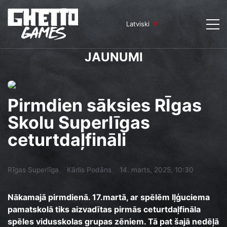
Latviski
JAUNUMI
Pirmdien sāksies RĪgas
Skolu Superlīgas
ceturtdaļfināli
Rīgas Superlīga
Kārlis Podāns
14. marts, 2025, 10:30
Nākamajā pirmdienā. 17.martā, ar spēlēm Iļģuciema
pamatskolā tiks aizvadītas pirmās ceturtdaļfināla
spēles vidusskolas grupas zēniem. Tā pat šajā nedēļā