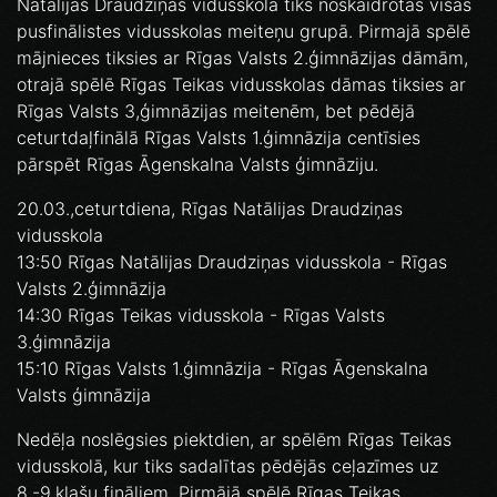
Natālijas Draudziņas vidusskolā tiks noskaidrotas visas
pusfinālistes vidusskolas meiteņu grupā. Pirmajā spēlē
mājnieces tiksies ar Rīgas Valsts 2.ģimnāzijas dāmām,
otrajā spēlē Rīgas Teikas vidusskolas dāmas tiksies ar
Rīgas Valsts 3,ģimnāzijas meitenēm, bet pēdējā
ceturtdaļfinālā Rīgas Valsts 1.ģimnāzija centīsies
pārspēt Rīgas Āgenskalna Valsts ģimnāziju.
20.03.,ceturtdiena, Rīgas Natālijas Draudziņas
vidusskola
13:50 Rīgas Natālijas Draudziņas vidusskola - Rīgas
Valsts 2.ģimnāzija
14:30 Rīgas Teikas vidusskola - Rīgas Valsts
3.ģimnāzija
15:10 Rīgas Valsts 1.ģimnāzija - Rīgas Āgenskalna
Valsts ģimnāzija
Nedēļa noslēgsies piektdien, ar spēlēm Rīgas Teikas
vidusskolā, kur tiks sadalītas pēdējās ceļazīmes uz
8.-9.klašu fināliem. Pirmājā spēlē Rīgas Teikas