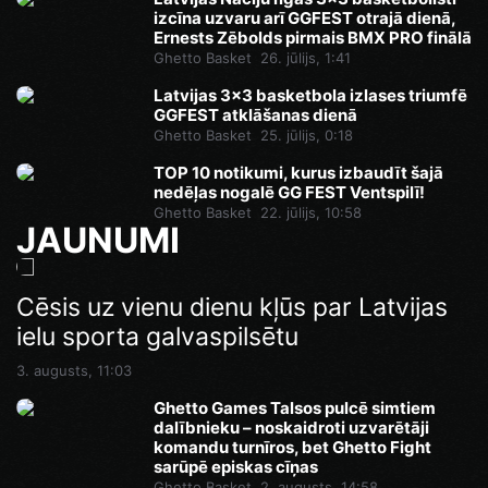
izcīna uzvaru arī GGFEST otrajā dienā,
Ernests Zēbolds pirmais BMX PRO finālā
Ghetto Basket
26. jūlijs, 1:41
Latvijas 3x3 basketbola izlases triumfē
GGFEST atklāšanas dienā
Ghetto Basket
25. jūlijs, 0:18
TOP 10 notikumi, kurus izbaudīt šajā
nedēļas nogalē GG FEST Ventspilī!
Ghetto Basket
22. jūlijs, 10:58
JAUNUMI
Cēsis uz vienu dienu kļūs par Latvijas
ielu sporta galvaspilsētu
3. augusts, 11:03
Ghetto Games Talsos pulcē simtiem
dalībnieku – noskaidroti uzvarētāji
komandu turnīros, bet Ghetto Fight
sarūpē episkas cīņas
Ghetto Basket
2. augusts, 14:58