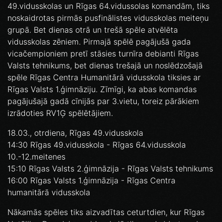
49.vidusskolas un Rīgas 64.vidussolas komandām, tiks
noskaidrotas pirmās pusfinālistes vidusskolas meiteņu
grupā. Bet dienas otrā un trešā spēle atvēlēta
vidusskolas zēniem. Pirmajā spēlē pagājušā gada
vicačempioniem pretī stāsies turnīra debianti Rīgas
Valsts tehnikums, bet dienas trešajā un noslēdzošajā
spēle Rīgas Centra Humanitārā vidusskola tiksies ar
Rīgas Valsts 1.ģimnāziju. Zīmīgi, ka abas komandas
pagājušajā gadā cīnijās par 3.vietu, toreiz pārākiem
izrādoties RV1Ģ spēlētājiem.
18.03., otrdiena, Rīgas 49.vidusskola
14:30 Rīgas 49.vidusskola - Rīgas 64.vidusskola
10.-12.meitenes
15:10 Rīgas Valsts 2.ģimnāzija - Rīgas Valsts tehnikums
16:00 Rīgas Valsts 1.ģimnāzija - Rīgas Centra
humanitārā vidusskola
Nākamās spēles tiks aizvadītas ceturtdien, kur Rīgas