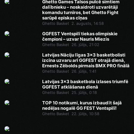
Ghetto Games Talsos pulcē simtiem
dalībnieku – noskaidroti uzvarētāji
komandu turnīros, bet Ghetto Fight
sarūpē episkas cīņas
Ghetto Basket
2. augusts, 14:58
GGFEST Ventspilī tiekas olimpiskie
čempioni – uzvar Nauris Miezis
Ghetto Basket
26. jūlijs, 21:02
Latvijas Nāciju līgas 3x3 basketbolisti
izcīna uzvaru arī GGFEST otrajā dienā,
Ernests Zēbolds pirmais BMX PRO finālā
Ghetto Basket
26. jūlijs, 1:41
Latvijas 3x3 basketbola izlases triumfē
GGFEST atklāšanas dienā
Ghetto Basket
25. jūlijs, 0:18
TOP 10 notikumi, kurus izbaudīt šajā
nedēļas nogalē GG FEST Ventspilī!
Ghetto Basket
22. jūlijs, 10:58