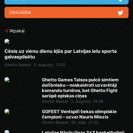
DRAUGIEM
Atpakaļ
Cēsis uz vienu dienu kļūs par Latvijas ielu sporta
galvaspilsētu
Ghetto Basket
3. augusts, 11:03
Ghetto Games Talsos pulcē simtiem
dalībnieku – noskaidroti uzvarētāji
komandu turnīros, bet Ghetto Fight
sarūpē episkas cīņas
Ghetto Basket
2. augusts, 14:58
GGFEST Ventspilī tiekas olimpiskie
čempioni – uzvar Nauris Miezis
Ghetto Basket
26. jūlijs, 21:02
Latvijas Nāciju līgas 3x3 basketbolisti