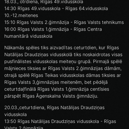
18.03., otrdiena, Rīgas 49.vidusskola
14:30 Rīgas 49.vidusskola - Rīgas 64.vidusskola
10.-12.meitenes
15:10 Rīgas Valsts 2.ģimnāzija - Rīgas Valsts tehnikums
16:00 Rīgas Valsts 1.ģimnāzija - Rīgas Centra
humanitārā vidusskola
Nākamās spēles tiks aizvadītas ceturtdien, kur Rīgas
Natālijas Draudziņas vidusskolā tiks noskaidrotas visas
pusfinālistes vidusskolas meiteņu grupā. Pirmajā spēlē
mājnieces tiksies ar Rīgas Valsts 2.ģimnāzijas dāmām,
otrajā spēlē Rīgas Teikas vidusskolas dāmas tiksies ar
Rīgas Valsts 3,ģimnāzijas meitenēm, bet pēdējā
ceturtdaļfinālā Rīgas Valsts 1.ģimnāzija centīsies
pārspēt Rīgas Āgenskalna Valsts ģimnāziju.
20.03.,ceturtdiena, Rīgas Natālijas Draudziņas
vidusskola
13:50 Rīgas Natālijas Draudziņas vidusskola - Rīgas
Valsts 2.ģimnāzija