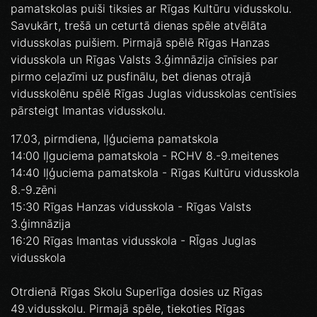
pamatskolas puiši tiksies ar Rīgas Kultūru vidusskolu.
Savukārt, trešā un ceturtā dienas spēle atvēlāta
vidusskolas puišiem. Pirmajā spēlē Rīgas Hanzas
vidusskola un Rīgas Valsts 3.ģimnāzija cīnīsies par
pirmo ceļazīmi uz pusfinālu, bet dienas otrajā
vidusskolēnu spēlē Rīgas Juglas vidusskolas centīsies
pārsteigt Imantas vidusskolu.
17.03, pirmdiena, Iļģuciema pamatskola
14:00 Iļguciema pamatskola - RCHV 8.-9.meitenes
14:40 Iļģuciema pamatskola - Rīgas Kultūru vidusskola
8.-9.zēni
15:30 Rīgas Hanzas vidusskola - Rīgas Valsts
3.ģimnāzija
16:20 Rīgas Imantas vidusskola - RĪgas Juglas
vidusskola
Otrdienā Rīgas Skolu Superlīga dosies uz Rīgas
49.vidusskolu. Pirmajā spēle, tiekoties Rīgas