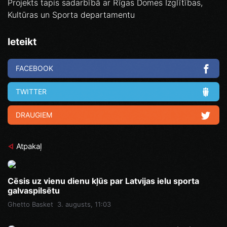
Projekts tapis sadarbībā ar Rīgas Domes Izglītības,
Kultūras un Sporta departamentu
Ieteikt
FACEBOOK
TWITTER
DRAUGIEM
Atpakaļ
Cēsis uz vienu dienu kļūs par Latvijas ielu sporta
galvaspilsētu
Ghetto Basket
3. augusts, 11:03