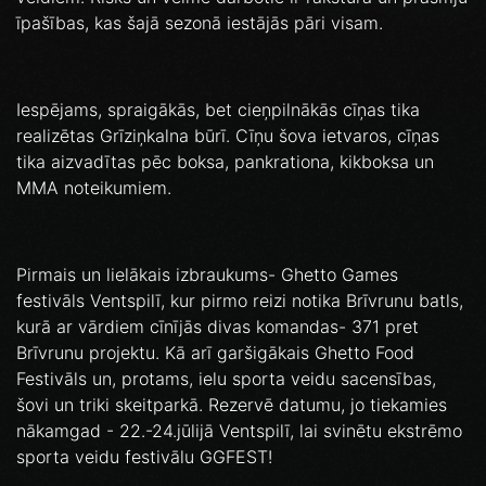
īpašības, kas šajā sezonā iestājās pāri visam.
Iespējams, spraigākās, bet cieņpilnākās cīņas tika
realizētas Grīziņkalna būrī. Cīņu šova ietvaros, cīņas
tika aizvadītas pēc boksa, pankrationa, kikboksa un
MMA noteikumiem.
Pirmais un lielākais izbraukums- Ghetto Games
festivāls Ventspilī, kur pirmo reizi notika Brīvrunu batls,
kurā ar vārdiem cīnījās divas komandas- 371 pret
Brīvrunu projektu. Kā arī garšigākais Ghetto Food
Festivāls un, protams, ielu sporta veidu sacensības,
šovi un triki skeitparkā. Rezervē datumu, jo tiekamies
nākamgad - 22.-24.jūlijā Ventspilī, lai svinētu ekstrēmo
sporta veidu festivālu GGFEST!