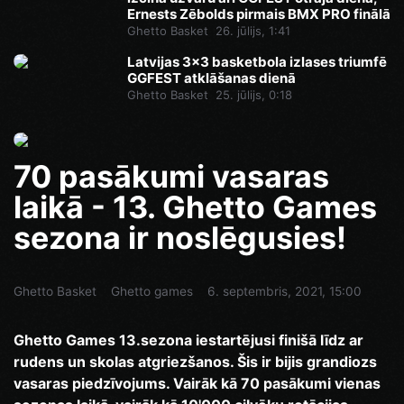
Ernests Zēbolds pirmais BMX PRO finālā
Ghetto Basket
26. jūlijs, 1:41
Latvijas 3x3 basketbola izlases triumfē
GGFEST atklāšanas dienā
Ghetto Basket
25. jūlijs, 0:18
70 pasākumi vasaras
laikā - 13. Ghetto Games
sezona ir noslēgusies!
Ghetto Basket
Ghetto games
6. septembris, 2021, 15:00
Ghetto Games 13.sezona iestartējusi finišā līdz ar
rudens un skolas atgriezšanos. Šis ir bijis grandiozs
vasaras piedzīvojums. Vairāk kā 70 pasākumi vienas