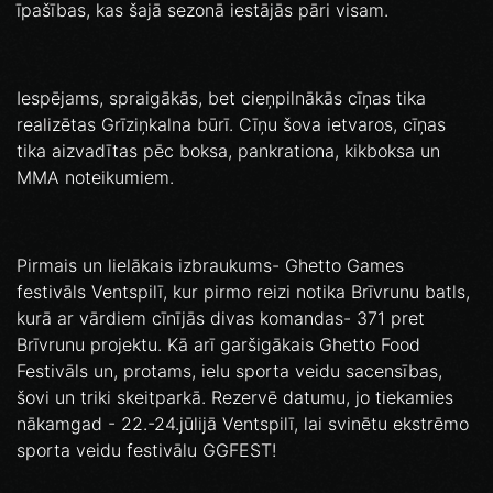
īpašības, kas šajā sezonā iestājās pāri visam.
Iespējams, spraigākās, bet cieņpilnākās cīņas tika
realizētas Grīziņkalna būrī. Cīņu šova ietvaros, cīņas
tika aizvadītas pēc boksa, pankrationa, kikboksa un
MMA noteikumiem.
Pirmais un lielākais izbraukums- Ghetto Games
festivāls Ventspilī, kur pirmo reizi notika Brīvrunu batls,
kurā ar vārdiem cīnījās divas komandas- 371 pret
Brīvrunu projektu. Kā arī garšigākais Ghetto Food
Festivāls un, protams, ielu sporta veidu sacensības,
šovi un triki skeitparkā. Rezervē datumu, jo tiekamies
nākamgad - 22.-24.jūlijā Ventspilī, lai svinētu ekstrēmo
sporta veidu festivālu GGFEST!