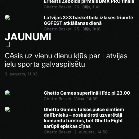
Ernests Zēbolds pirmais BMX PRO finālā
Ghetto Basket
26. jūlijs, 1:41
Latvijas 3x3 basketbola izlases triumfē
GGFEST atklāšanas dienā
Ghetto Basket
25. jūlijs, 0:18
JAUNUMI
Ghetto Games superfināli līdz pl.23.00
Cēsis uz vienu dienu kļūs par Latvijas
Pēdējā iespēja pirms Superfināla:
ielu sporta galvaspilsētu
Ghetto Football pie “AKROPOLE Rīga”
Vakar, 14:46
izspēlēs dubultos punktus
3. augusts, 11:03
Vakar, 12:35
Ghetto Games superfināli līdz pl.23.00
Ghetto Basket
Vakar, 14:39
Ghetto Games Talsos pulcē simtiem
dalībnieku – noskaidroti uzvarētāji
komandu turnīros, bet Ghetto Fight
sarūpē episkas cīņas
Ghetto Basket
2. augusts, 14:58