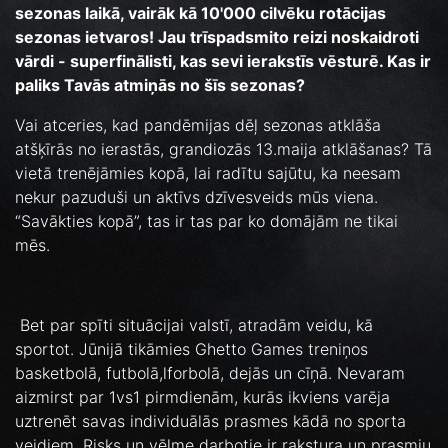
sezonas laikā, vairāk kā 10'000 cilvēku rotācijas
sezonas ietvaros! Jau trīspadsmito reizi noskaidroti
vārdi - superfinālisti, kas sevi ierakstīs vēsturē. Kas ir
paliks Tavās atmiņās no šīs sezonas?
Vai atceries, kad pandēmijas dēļ sezonas atklāša
atšķīrās no ierastās, grandiozās 13.maija atklāšanas? Tā
vietā trenējāmies kopā, lai radītu sajūtu, ka neesam
nekur pazuduši un aktīvs dzīvesveids mūs viena.
“Savākties kopā”, tas ir tas par ko domājām ne tikai
mēs.
Bet par spīti situācijai valstī, atradām veidu, kā
sportot. Jūnijā tikāmies Ghetto Games treniņos
basketbolā, futbolā,lforbolā, dejās un cīņā. Nevaram
aizmirst par 1vs1 pirmdienām, kurās ikviens varēja
uztrenēt savas individuālās prasmes kādā no sporta
veidiem. Risks un vēlme darbotie ir rakstura un prasmju