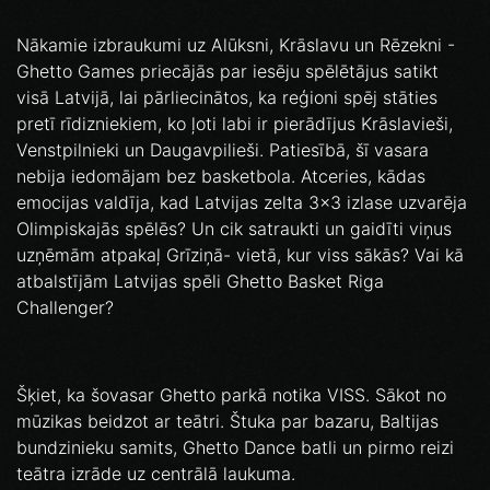
Nākamie izbraukumi uz Alūksni, Krāslavu un Rēzekni -
Ghetto Games priecājās par iesēju spēlētājus satikt
visā Latvijā, lai pārliecinātos, ka reģioni spēj stāties
pretī rīdizniekiem, ko ļoti labi ir pierādījus Krāslavieši,
Venstpilnieki un Daugavpilieši. Patiesībā, šī vasara
nebija iedomājam bez basketbola. Atceries, kādas
emocijas valdīja, kad Latvijas zelta 3x3 izlase uzvarēja
Olimpiskajās spēlēs? Un cik satraukti un gaidīti viņus
uzņēmām atpakaļ Grīziņā- vietā, kur viss sākās? Vai kā
atbalstījām Latvijas spēli Ghetto Basket Riga
Challenger?
Šķiet, ka šovasar Ghetto parkā notika VISS. Sākot no
mūzikas beidzot ar teātri. Štuka par bazaru, Baltijas
bundzinieku samits, Ghetto Dance batli un pirmo reizi
teātra izrāde uz centrālā laukuma.