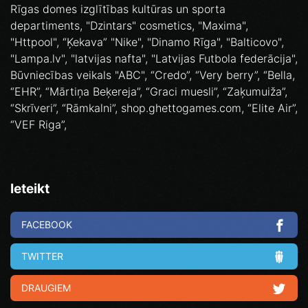
Rīgas domes izglītības kultūras un sporta
departiments, "Dzintars" cosmetics, "Maxima",
"Httpool", “Ķekava” "Nike", "Dinamo Rīga", "Balticovo",
"Lampa.lv", "latvijas nafta", "Latvijas Futbola federācija",
Būvniecības veikals "ABC", “Credo”, “Very berry”, “Bella,
“EHR”, “Mārtiņa Beķereja”, “Graci muesli”, “Zaķumuiža”,
“Skrīveri”, “Rāmkalni”, shop.ghettogames.com, “Elite Air”,
“VEF Riga”,
Ieteikt
FACEBOOK
TWITTER
DRAUGIEM