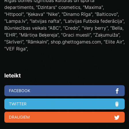
Rīgas domes izglītības kultūras un sporta
departiments, "Dzintars" cosmetics, "Maxima",
"Httpool", “Ķekava” "Nike", "Dinamo Rīga", "Balticovo",
"Lampa.lv", "latvijas nafta", "Latvijas Futbola federācija",
Būvniecības veikals "ABC", “Credo”, “Very berry”, “Bella,
“EHR”, “Mārtiņa Beķereja”, “Graci muesli”, “Zaķumuiža”,
“Skrīveri”, “Rāmkalni”, shop.ghettogames.com, “Elite Air”,
“VEF Riga”,
Ieteikt
FACEBOOK
TWITTER
DRAUGIEM