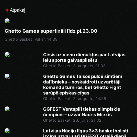
Atpakaļ
Ghetto Games superfināli līdz pl.23.00
Ghetto Basket
Vakar, 14:39
Cēsis uz vienu dienu kļūs par Latvijas
ielu sporta galvaspilsētu
Ghetto Basket
3. augusts, 11:03
Ghetto Games Talsos pulcē simtiem
dalībnieku – noskaidroti uzvarētāji
komandu turnīros, bet Ghetto Fight
sarūpē episkas cīņas
Ghetto Basket
2. augusts, 14:58
GGFEST Ventspilī tiekas olimpiskie
čempioni – uzvar Nauris Miezis
Ghetto Basket
26. jūlijs, 21:02
Latvijas Nāciju līgas 3x3 basketbolisti
izcīna uzvaru arī GGFEST otrajā dienā,