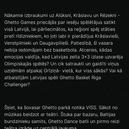
Nākamie izbraukumi uz Alūksni, Krāslavu un Rēzekni -
Ghetto Games priecājās par iesēju spēlētājus satikt
visā Latvijā, lai pārliecinātos, ka reģioni spēj stāties
pretī rīdizniekiem, ko ļoti labi ir pierādījus Krāslavieši,
Venstpilnieki un Daugavpilieši. Patiesībā, šī vasara
nebija iedomājam bez basketbola. Atceries, kādas
emocijas valdīja, kad Latvijas zelta 3x3 izlase uzvarēja
Olimpiskajās spēlēs? Un cik satraukti un gaidīti viņus
uzņēmām atpakaļ Grīziņā- vietā, kur viss sākās? Vai kā
atbalstījām Latvijas spēli Ghetto Basket Riga
Challenger?
Šķiet, ka šovasar Ghetto parkā notika VISS. Sākot no
mūzikas beidzot ar teātri. Štuka par bazaru, Baltijas
bundzinieku samits, Ghetto Dance batli un pirmo reizi
teātra izrāde uz centrālā laukuma.