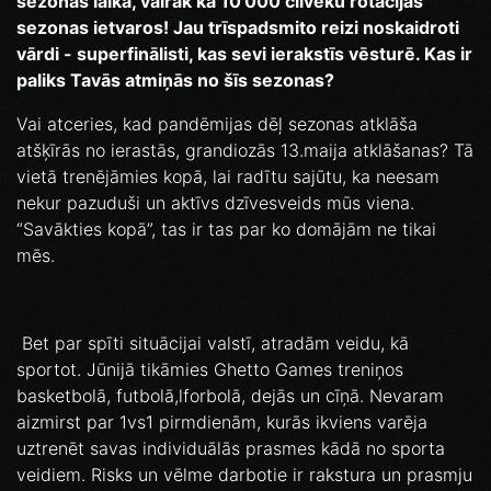
sezonas laikā, vairāk kā 10'000 cilvēku rotācijas
sezonas ietvaros! Jau trīspadsmito reizi noskaidroti
vārdi - superfinālisti, kas sevi ierakstīs vēsturē. Kas ir
paliks Tavās atmiņās no šīs sezonas?
Vai atceries, kad pandēmijas dēļ sezonas atklāša
atšķīrās no ierastās, grandiozās 13.maija atklāšanas? Tā
vietā trenējāmies kopā, lai radītu sajūtu, ka neesam
nekur pazuduši un aktīvs dzīvesveids mūs viena.
“Savākties kopā”, tas ir tas par ko domājām ne tikai
mēs.
Bet par spīti situācijai valstī, atradām veidu, kā
sportot. Jūnijā tikāmies Ghetto Games treniņos
basketbolā, futbolā,lforbolā, dejās un cīņā. Nevaram
aizmirst par 1vs1 pirmdienām, kurās ikviens varēja
uztrenēt savas individuālās prasmes kādā no sporta
veidiem. Risks un vēlme darbotie ir rakstura un prasmju