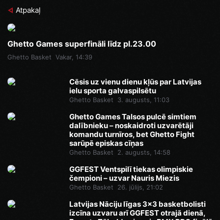
Atpakaļ
Ghetto Games superfināli līdz pl.23.00
Ghetto Basket
Vakar, 14:39
Cēsis uz vienu dienu kļūs par Latvijas
ielu sporta galvaspilsētu
Ghetto Basket
3. augusts, 11:03
Ghetto Games Talsos pulcē simtiem
dalībnieku – noskaidroti uzvarētāji
komandu turnīros, bet Ghetto Fight
sarūpē episkas cīņas
Ghetto Basket
2. augusts, 14:58
GGFEST Ventspilī tiekas olimpiskie
čempioni – uzvar Nauris Miezis
Ghetto Basket
26. jūlijs, 21:02
Latvijas Nāciju līgas 3x3 basketbolisti
izcīna uzvaru arī GGFEST otrajā dienā,