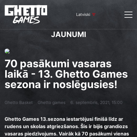
Latviski
JAUNUMI
70 pasākumi vasaras
laikā - 13. Ghetto Games
sezona ir noslēgusies!
Ghetto Basket
Ghetto games
6. septembris, 2021, 15:00
Ghetto Games 13.sezona iestartējusi finišā līdz ar
rudens un skolas atgriezšanos. Šis ir bijis grandiozs
vasaras piedzīvojums. Vairāk kā 70 pasākumi vienas