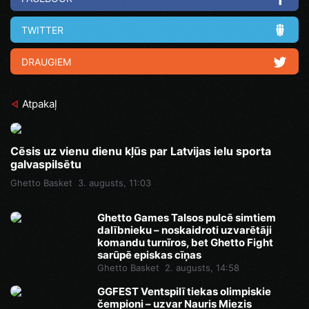
TWITTER
DRAUGIEM
Atpakaļ
Cēsis uz vienu dienu kļūs par Latvijas ielu sporta
galvaspilsētu
Ghetto Basket
3. augusts, 11:03
Ghetto Games Talsos pulcē simtiem
dalībnieku – noskaidroti uzvarētāji
komandu turnīros, bet Ghetto Fight
sarūpē episkas cīņas
Ghetto Basket
2. augusts, 14:58
GGFEST Ventspilī tiekas olimpiskie
čempioni – uzvar Nauris Miezis