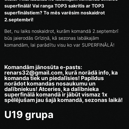
superfinālā! Vai ranga TOP3 sakritīs ar TOP3
superfinālstiem? To mēs varēsim noskaidrot
2.septembrī!
Bet, nu laiks noskaidrot, kurām komandā 2.septembrī
būs jaierodās Grīziņā, kā sezonas labākajām
komandām, lai parādītu visu ko var SUPERFINĀLĀ!
Komandām jānosūta e-pasts:
renars32@gmail.com, kurā
norādā info, ka
komanda tiek un piedalīsies! Papildus
norādot komandas nosaukumu un
dalībniekus!
Atceries, ka dalībnieka
superfinālā komandā ir jābūt vismaz 1x
spēlējušam jau šajā komandā, sezonas laikā!
U19 grupa