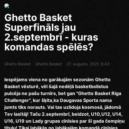
Ghetto Basket
Superfināls jau
2.septembrī - kuras
komandas spēlēs?
Ghetto Basket
Ghetto Basket
27. augusts, 2021, 9:43
Iespējams viena no garākajām sezonām Ghetto
Basket vēsturē, vēl šajā nedēļā basketbolistus
pulcēja ne pašu turnīrs, bet gan "Ghetto Basket Riga
Challenger", kur šķita,ka Daugavas Sporta nama
jumts tiks norauts. Vai tas uzlidoja kosmosā, jādomā
Tev lasītāj! Taču 2.septembrī, beidzot, U10,U12, U14,
U16, U19 un Lady grupas cīnīsies par šī gada čempiņu
titulu! Tikai labākās no labākajām komandā cīnīsies