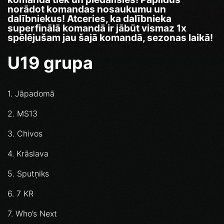
norādot komandas nosaukumu un
dalībniekus!
Atceries, ka dalībnieka
superfinālā komandā ir jābūt vismaz 1x
spēlējušam jau šajā komandā, sezonas laikā!
U19 grupa
1. Jāpadomā
2. MS13
3. Chivos
4. Krāslava
5. Sputņiks
6. 7 KR
7. Who’s Next