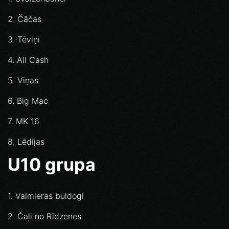
2. Čāčas
3. Tēviņi
4. All Cash
5. Viņas
6. Big Mac
7. MK 16
8. Lēdijas
U10 grupa
1. Valmieras buldogi
2. Čaļi no Rīdzenes