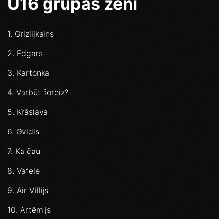
U16 grupas zēni
1. Grizlijkalns
2. Edgars
3. Kartonka
4. Varbūt šoreiz?
5. Krāslava
6. Gvidis
7. Ka čau
8. Vafele
9. Air Villijs
10. Artēmijs