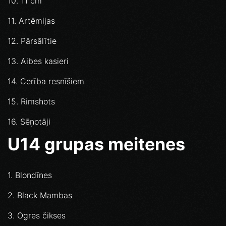
10. 11 cm
11. Artēmijas
12. Pārsālītie
13. Aibes kasieri
14. Cerība resnīšiem
15. Rimshots
16. Sēņotāji
U14 grupas meitenes
1. Blondīnes
2. Black Mambas
3. Ogres čikses