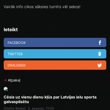
Vairāk info cikos sāksies turnīrs vēl sekos!
Ieteikt
FACEBOOK
TWITTER
DRAUGIEM
Atpakaļ
Cēsis uz vienu dienu kļūs par Latvijas ielu sporta
galvaspilsētu
Ghetto Basket
3. augusts, 11:03