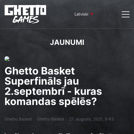
Latviski
JAUNUMI
Ghetto Basket
Superfināls jau
2.septembrī - kuras
komandas spēlēs?
Ghetto Basket
Ghetto Basket
27. augusts, 2021, 9:43