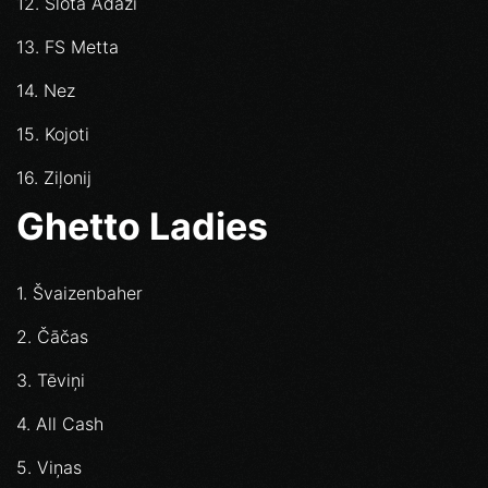
12. Slota Ādaži
13. FS Metta
14. Nez
15. Kojoti
16. Ziļonij
Ghetto Ladies
1. Švaizenbaher
2. Čāčas
3. Tēviņi
4. All Cash
5. Viņas