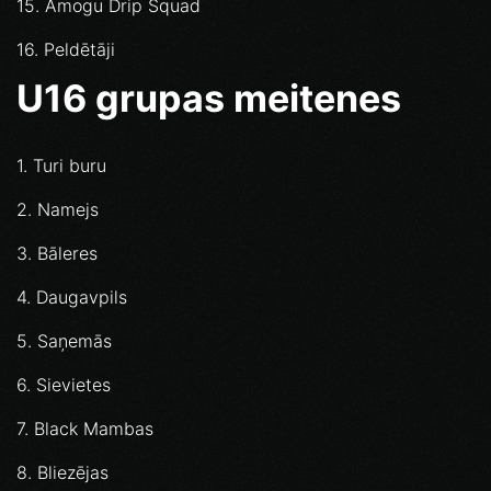
15. Amogu Drip Squad
16. Peldētāji
U16 grupas meitenes
1. Turi buru
2. Namejs
3. Bāleres
4. Daugavpils
5. Saņemās
6. Sievietes
7. Black Mambas
8. Bliezējas