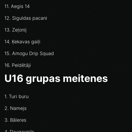
11. Aegis 14
12. Siguldas pacani
13. Zeļonij
14. Ķekavas gaiļi
15. Amogu Drip Squad
16. Peldētāji
U16 grupas meitenes
1. Turi buru
2. Namejs
3. Bāleres
4. Daugavpils