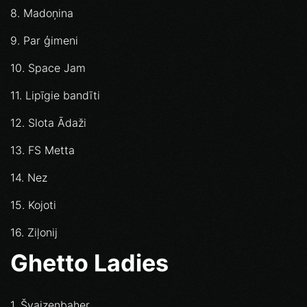
8. Madoņina
9. Par ģimeni
10. Space Jam
11. Lipīgie bandīti
12. Slota Ādaži
13. FS Metta
14. Nez
15. Kojoti
16. Ziļonij
Ghetto Ladies
1. Švaizenbaher