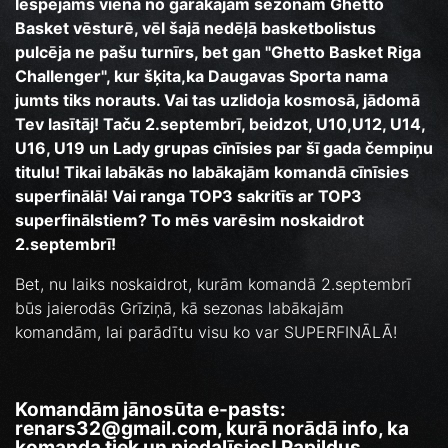
Iespējams viena no garākajām sezonām Ghetto
Basket vēsturē, vēl šajā nedēļā basketbolistus
pulcēja ne pašu turnīrs, bet gan "Ghetto Basket Riga
Challenger", kur šķita,ka Daugavas Sporta nama
jumts tiks norauts. Vai tas uzlidoja kosmosā, jādomā
Tev lasītāj! Taču 2.septembrī, beidzot, U10,U12, U14,
U16, U19 un Lady grupas cīnīsies par šī gada čempiņu
titulu! Tikai labākās no labākajām komandā cīnīsies
superfinālā! Vai ranga TOP3 sakritīs ar TOP3
superfinālstiem? To mēs varēsim noskaidrot
2.septembrī!
Bet, nu laiks noskaidrot, kurām komandā 2.septembrī
būs jaierodās Grīziņā, kā sezonas labākajām
komandām, lai parādītu visu ko var SUPERFINĀLĀ!
Komandām jānosūta e-pasts:
renars32@gmail.com, kurā
norādā info, ka
komanda tiek un piedalīsies! Papildus