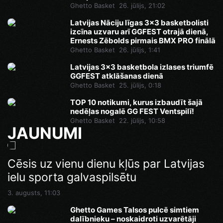
Ghetto Basket
26. jūlijs, 21:02
Latvijas Nāciju līgas 3x3 basketbolisti
izcīna uzvaru arī GGFEST otrajā dienā,
Ernests Zēbolds pirmais BMX PRO finālā
Ghetto Basket
26. jūlijs, 1:41
Latvijas 3x3 basketbola izlases triumfē
GGFEST atklāšanas dienā
Ghetto Basket
25. jūlijs, 0:18
TOP 10 notikumi, kurus izbaudīt šajā
nedēļas nogalē GG FEST Ventspilī!
Ghetto Basket
22. jūlijs, 10:58
JAUNUMI
Cēsis uz vienu dienu kļūs par Latvijas
ielu sporta galvaspilsētu
3. augusts, 11:03
Ghetto Games Talsos pulcē simtiem
dalībnieku – noskaidroti uzvarētāji