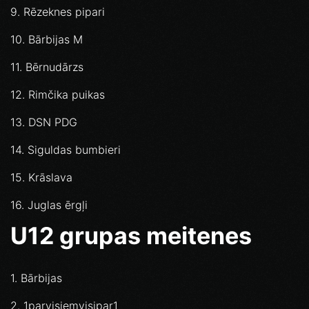
9. Rēzeknes pipari
10. Bārbijas M
11. Bērnudārzs
12. Rimčika puikas
13. DSN PDG
14. Siguldas bumbieri
15. Krāslava
16. Juglas ērgļi
U12 grupas meitenes
1. Bārbijas
2. 1parvisiemvisipar1