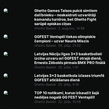
Ghetto Games Talsos pulcē simtiem
dalībnieku – noskaidroti uzvarētāji
komandu turnīros, bet Ghetto Fight
sarūpē episkas cīņas
Ghetto Basket
2. augusts, 14:58
GGFEST Ventspilī tiekas olimpiskie
čempioni – uzvar Nauris Miezis
Ghetto Basket
26. jūlijs, 21:02
Latvijas Nāciju līgas 3x3 basketbolisti
izcīna uzvaru arī GGFEST otrajā dienā,
Ernests Zēbolds pirmais BMX PRO finālā
Ghetto Basket
26. jūlijs, 1:41
Latvijas 3x3 basketbola izlases triumfē
GGFEST atklāšanas dienā
Ghetto Basket
25. jūlijs, 0:18
TOP 10 notikumi, kurus izbaudīt šajā
nedēļas nogalē GG FEST Ventspilī!
Ghetto Basket
22. jūlijs, 10:58