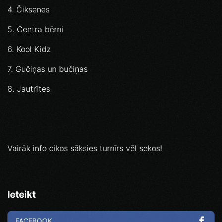
4. Čiksenes
5. Centra bērni
6. Kool Kidz
7. Gučiņas un bučiņas
8. Jautrītes
Vairāk info cikos sāksies turnīrs vēl sekos!
Ieteikt
FACEBOOK