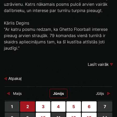
uzrāvienu. Katrs nākamais posms pulcē arvien vairāk
dalībnieku, un interese par turnīru turpina pieaugt.
Kārlis Degins
"Ar katru posmu redzam, ka Ghetto Floorball interese
pieaug arvien straujāk. 79 komandas vienā turnīrā ir
skaidrs apliecinājums tam, ka šī kustība attīstās ļoti
jaudīgi."
Lasīt vairāk
Atpakaļ
Maijs
Jūnijs
Jūlijs
1
2
3
4
5
6
7