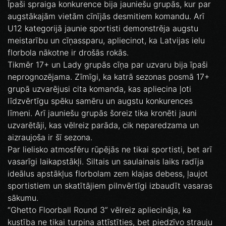
Īpaši spraiga konkurence bija jauniešu grupās, kur par
augstākajām vietām cīnījās desmitiem komandu. Arī
U12 kategorijā jaunie sportisti demonstrēja augstu
meistarību un cīņassparu, apliecinot, ka Latvijas ielu
florbola nākotne ir drošās rokās.
Tikmēr 17+ un Lady grupās cīņa par uzvaru bija īpaši
neprognozējama. Zīmīgi, ka katrā sezonas posmā 17+
grupā uzvarējusi cita komanda, kas apliecina ļoti
līdzvērtīgu spēku samēru un augstu konkurences
līmeni. Arī jauniešu grupās šoreiz tika kronēti jauni
uzvarētāji, kas vēlreiz parāda, cik neparedzama un
aizraujoša ir šī sezona.
Par lielisko atmosfēru rūpējās ne tikai sportisti, bet arī
vasarīgi laikapstākļi. Siltais un saulainais laiks radīja
ideālus apstākļus florbolam zem klajas debess, ļaujot
sportistiem un skatītājiem pilnvērtīgi izbaudīt vasaras
sākumu.
“Ghetto Floorball Round 3” vēlreiz apliecināja, ka
kustība ne tikai turpina attīstīties, bet piedzīvo strauju