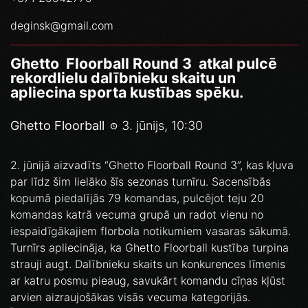
deginsk@gmail.com
Ghetto Floorball Round 3 atkal pulcē
rekordlielu dalībnieku skaitu un
apliecina sporta kustības spēku.
Ghetto Floorball
3. jūnijs, 10:30
2. jūnijā aizvadīts “Ghetto Floorball Round 3”, kas kļuva
par līdz šim lielāko šīs sezonas turnīru. Sacensībās
kopumā piedalījās 79 komandas, pulcējot teju 20
komandas katrā vecuma grupā un radot vienu no
iespaidīgākajiem florbola notikumiem vasaras sākumā.
Turnīrs apliecināja, ka Ghetto Floorball kustība turpina
strauji augt. Dalībnieku skaits un konkurences līmenis
ar katru posmu pieaug, savukārt komandu cīņas kļūst
arvien aizraujošākas visās vecuma kategorijās.