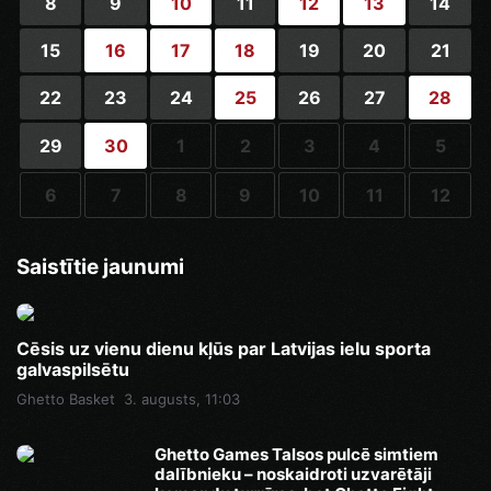
8
9
10
11
12
13
14
15
16
17
18
19
20
21
22
23
24
25
26
27
28
29
30
1
2
3
4
5
6
7
8
9
10
11
12
Saistītie jaunumi
Cēsis uz vienu dienu kļūs par Latvijas ielu sporta
galvaspilsētu
Ghetto Basket
3. augusts, 11:03
Ghetto Games Talsos pulcē simtiem
dalībnieku – noskaidroti uzvarētāji