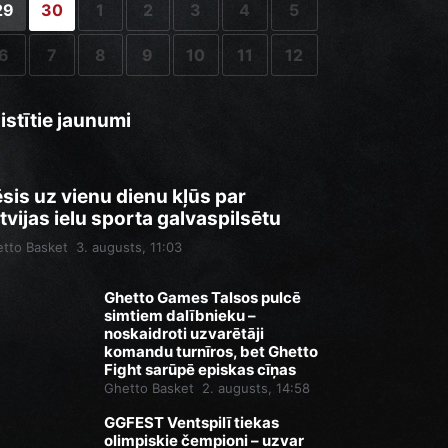
29
30
1
2
3
4
5
6
7
8
9
10
11
12
istītie jaunumi
sis uz vienu dienu kļūs par
tvijas ielu sporta galvaspilsētu
tto Basket
3. augusts, 11:03
Ghetto Games Talsos pulcē
simtiem dalībnieku –
noskaidroti uzvarētāji
komandu turnīros, bet Ghetto
Fight sarūpē episkas cīņas
Ghetto Basket
2. augusts, 14:58
GGFEST Ventspilī tiekas
olimpiskie čempioni – uzvar