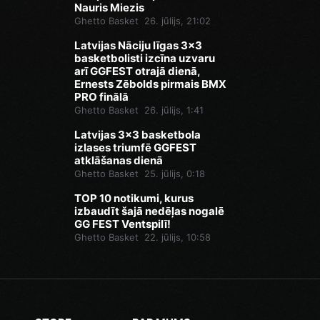
Nauris Miezis
Ghetto Basket
26. jūlijs, 21:02
Latvijas Nāciju līgas 3x3
basketbolisti izcīna uzvaru
arī GGFEST otrajā dienā,
Ernests Zēbolds pirmais BMX
PRO finālā
Ghetto Basket
26. jūlijs, 1:41
Latvijas 3x3 basketbola
izlases triumfē GGFEST
atklāšanas dienā
Ghetto Basket
25. jūlijs, 0:18
TOP 10 notikumi, kurus
izbaudīt šajā nedēļas nogalē
GG FEST Ventspilī!
Ghetto Basket
22. jūlijs, 10:58