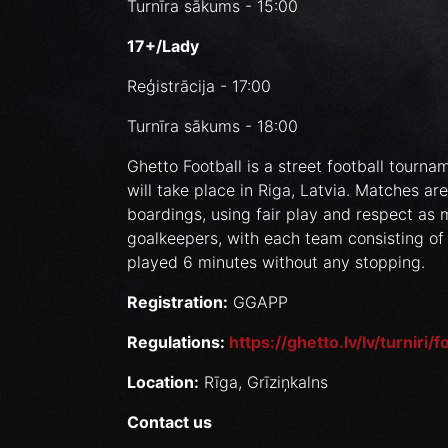
Turnīra sākums - 15:00
17+/Lady
Reģistrācija - 17:00
Turnīra sākums - 18:00
Ghetto Football is a street football tourn
will take place in Riga, Latvia. Matches ar
boardings, using fair play and respect as 
goalkeepers, with each team consisting of
played 6 minutes without any stopping.
Registration:
GGAPP
Regulations:
https://ghetto.lv/lv/turniri/
Location:
Rīga, Grīziņkalns
Contact us