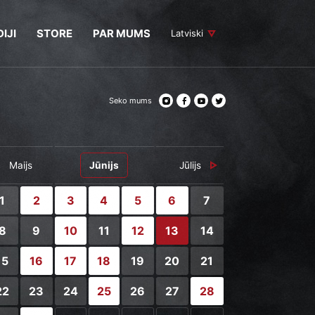
IJI
STORE
PAR MUMS
Latviski
Seko mums
Maijs
Jūnijs
Jūlijs
1
2
3
4
5
6
7
8
9
10
11
12
13
14
15
16
17
18
19
20
21
22
23
24
25
26
27
28