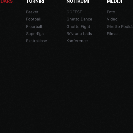
NDĀRS
TURNĪRI
NOTIKUMI
MEDIJI
Basket
GGFEST
Foto
Football
Ghetto Dance
Video
Floorball
Ghetto Fight
Ghetto Podkā
Superlīga
Brīvrunu batls
Filmas
Ekstraklase
Konference