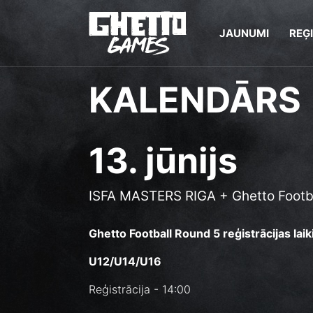
JAUNUMI
REĢ
KALENDĀRS
13. jūnijs
ISFA MASTERS RIGA + Ghetto Footb
Ghetto Football Round 5 reģistrācijas laiki 
U12/U14/U16
Reģistrācija - 14:00