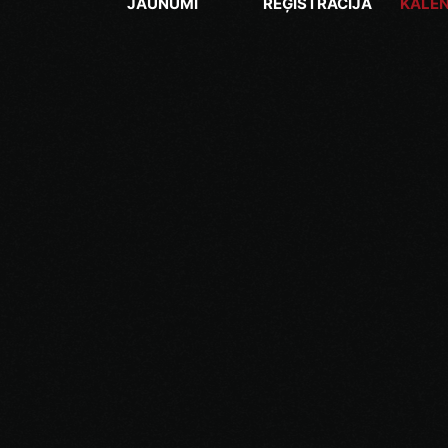
JAUNUMI
REĢISTRĀCIJA
KALE