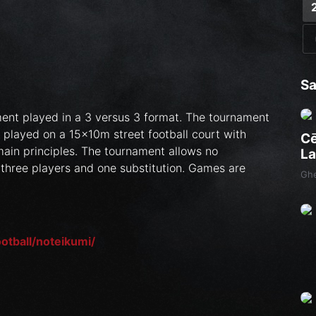
Sa
ament played in a 3 versus 3 format. The tournament
e played on a 15x10m street football court with
Cē
main principles. The tournament allows no
La
 three players and one substitution. Games are
Ghe
football/noteikumi/