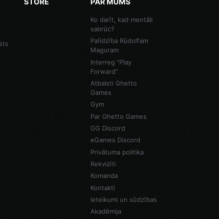
STORE
PAR MUMS
Ko darīt, kad mentāli
sabrūc?
Palīdzība Rūdolfam
sts
Maguram
Interreg "Play
Forward"
Atbalsti Ghetto
Games
Gym
Par Ghetto Games
GG Discord
eGames Discord
Privātuma politika
Rekvizīti
Komanda
Kontakti
Ieteikumi un sūdzības
Akadēmija