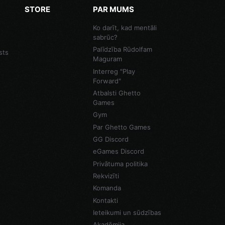
STORE
PAR MUMS
Ko darīt, kad mentāli
sabrūc?
Palīdzība Rūdolfam
sts
Maguram
Interreg "Play
Forward"
Atbalsti Ghetto
Games
Gym
Par Ghetto Games
GG Discord
eGames Discord
Privātuma politika
Rekvizīti
Komanda
Kontakti
Ieteikumi un sūdzības
Akadēmija