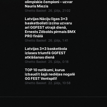
olimpiskie čempioni – uzvar
Nauris Miezis
Ghetto Basket
26. jūlijs, 21:02
Latvijas Nāciju līgas 3x3
basketbolisti izcīna uzvaru
arī GGFEST otrajā dienā,
Ernests Zēbolds pirmais BMX
PRO finālā
Ghetto Basket
26. jūlijs, 1:41
Latvijas 3x3 basketbola
izlases triumfē GGFEST
atklāšanas dienā
Ghetto Basket
25. jūlijs, 0:18
TOP 10 notikumi, kurus
izbaudīt šajā nedēļas nogalē
GG FEST Ventspilī!
Ghetto Basket
22. jūlijs, 10:58