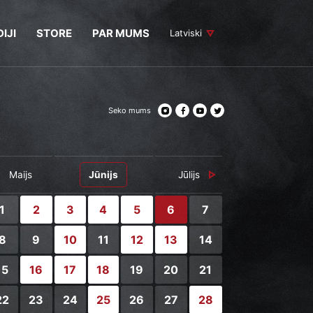
IJI
STORE
PAR MUMS
Latviski
Seko mums
Maijs
Jūnijs
Jūlijs
1
2
3
4
5
6
7
8
9
10
11
12
13
14
15
16
17
18
19
20
21
22
23
24
25
26
27
28