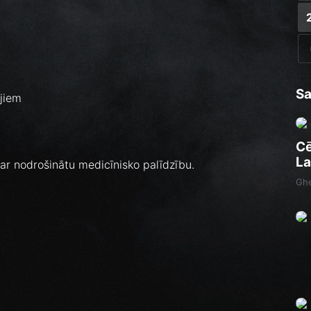
Sa
ājiem
Cē
La
ar nodrošinātu medicīnisko palīdzību.
Ghe