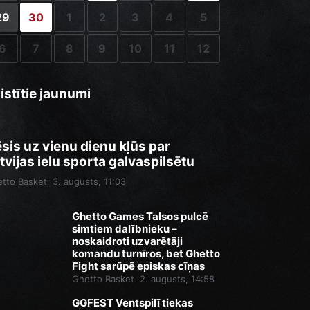
29
30
1
2
3
4
5
6
7
8
9
10
11
12
istītie jaunumi
sis uz vienu dienu kļūs par
tvijas ielu sporta galvaspilsētu
tto Basket
3. augusts, 11:03
Ghetto Games Talsos pulcē
simtiem dalībnieku –
noskaidroti uzvarētāji
komandu turnīros, bet Ghetto
Fight sarūpē episkas cīņas
Ghetto Basket
2. augusts, 14:58
GGFEST Ventspilī tiekas