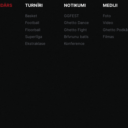
NDĀRS
TURNĪRI
NOTIKUMI
MEDIJI
Basket
GGFEST
Foto
Football
Ghetto Dance
Video
Floorball
Ghetto Fight
Ghetto Podkā
Superlīga
Brīvrunu batls
Filmas
Ekstraklase
Konference