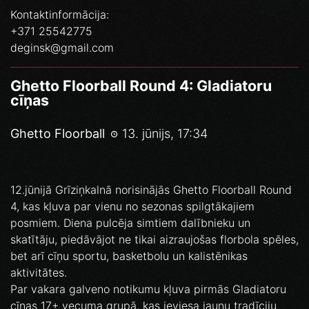
Kontaktinformācija:
+371 25542775
deginsk@gmail.com
Ghetto Floorball Round 4: Gladiatoru
cīņas
Ghetto Floorball
13. jūnijs, 17:34
12.jūnijā Grīziņkalnā norisinājās Ghetto Floorball Round
4, kas kļuva par vienu no sezonas spilgtākajiem
posmiem. Diena pulcēja simtiem dalībnieku un
skatītāju, piedāvājot ne tikai aizraujošas florbola spēles,
bet arī cīņu sportu, basketbolu un kalistēnikas
aktivitātes.
Par vakara galveno notikumu kļuva pirmās Gladiatoru
cīņas 17+ vecuma grupā, kas ieviesa jaunu tradīciju