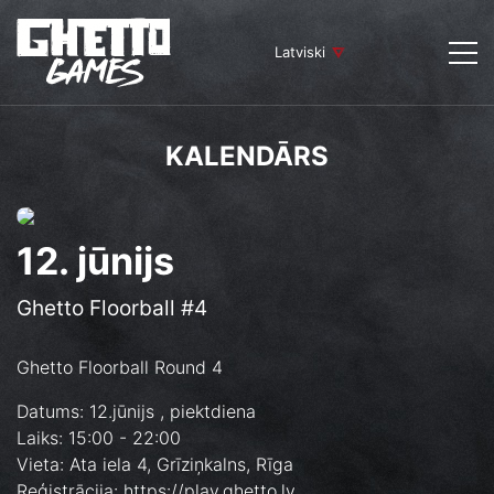
Latviski
KALENDĀRS
12. jūnijs
Ghetto Floorball #4
Ghetto Floorball Round 4
Datums: 12.jūnijs , piektdiena
Laiks: 15:00 - 22:00
Vieta: Ata iela 4, Grīziņkalns, Rīga
Reģistrācija: https://play.ghetto.lv