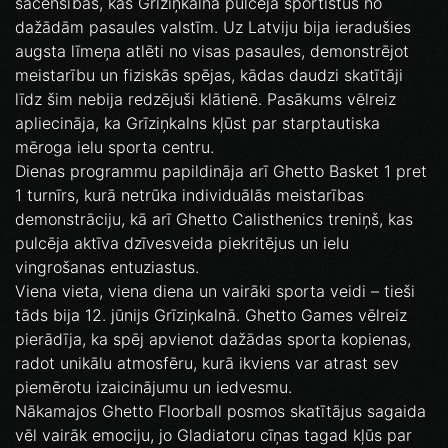
sacensības, kas Grīziņkalnā pulcēja sportistus no
dažādām pasaules valstīm. Uz Latviju bija ieradušies
augsta līmeņa atlēti no visas pasaules, demonstrējot
meistarību un fiziskās spējas, kādas daudzi skatītāji
līdz šim nebija redzējuši klātienē. Pasākums vēlreiz
apliecināja, ka Grīziņkalns kļūst par starptautiska
mēroga ielu sporta centru.
Dienas programmu papildināja arī Ghetto Basket 1 pret
1 turnīrs, kurā netrūka individuālās meistarības
demonstrāciju, kā arī Ghetto Calisthenics treniņš, kas
pulcēja aktīva dzīvesveida piekritējus un ielu
vingrošanas entuziastus.
Viena vieta, viena diena un vairāki sporta veidi – tieši
tāds bija 12. jūnijs Grīziņkalnā. Ghetto Games vēlreiz
pierādīja, ka spēj apvienot dažādas sporta kopienas,
radot unikālu atmosfēru, kurā ikviens var atrast sev
piemērotu izaicinājumu un iedvesmu.
Nākamajos Ghetto Floorball posmos skatītājus sagaida
vēl vairāk emociju, jo Gladiatoru cīņas tagad kļūs par