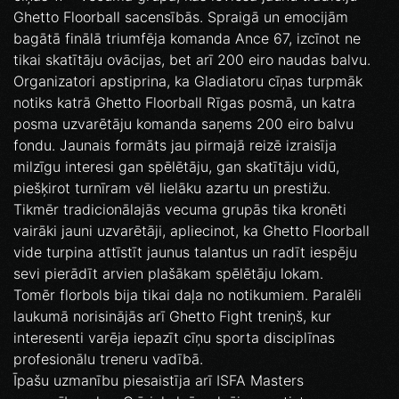
Ghetto Floorball sacensībās. Spraigā un emocijām
bagātā finālā triumfēja komanda Ance 67, izcīnot ne
tikai skatītāju ovācijas, bet arī 200 eiro naudas balvu.
Organizatori apstiprina, ka Gladiatoru cīņas turpmāk
notiks katrā Ghetto Floorball Rīgas posmā, un katra
posma uzvarētāju komanda saņems 200 eiro balvu
fondu. Jaunais formāts jau pirmajā reizē izraisīja
milzīgu interesi gan spēlētāju, gan skatītāju vidū,
piešķirot turnīram vēl lielāku azartu un prestižu.
Tikmēr tradicionālajās vecuma grupās tika kronēti
vairāki jauni uzvarētāji, apliecinot, ka Ghetto Floorball
vide turpina attīstīt jaunus talantus un radīt iespēju
sevi pierādīt arvien plašākam spēlētāju lokam.
Tomēr florbols bija tikai daļa no notikumiem. Paralēli
laukumā norisinājās arī Ghetto Fight treniņš, kur
interesenti varēja iepazīt cīņu sporta disciplīnas
profesionālu treneru vadībā.
Īpašu uzmanību piesaistīja arī ISFA Masters