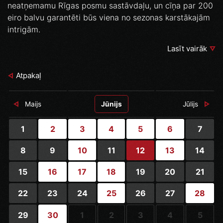
neatņemamu Rīgas posmu sastāvdaļu, un cīņa par 200
eiro balvu garantēti būs viena no sezonas karstākajām
intrigām.
Lasīt vairāk
Atpakaļ
Maijs
Jūnijs
Jūlijs
1
2
3
4
5
6
7
8
9
10
11
12
13
14
15
16
17
18
19
20
21
22
23
24
25
26
27
28
29
30
1
2
3
4
5