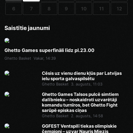
6
7
8
9
10
11
12
Saistītie jaunumi
Ghetto Games superfināli līdz pl.23.00
Ghetto Basket
Vakar, 14:39
Cēsis uz vienu dienu kļūs par Latvijas
ielu sporta galvaspilsētu
Ghetto Basket
3. augusts, 11:03
Ghetto Games Talsos pulcē simtiem
dalībnieku – noskaidroti uzvarētāji
komandu turnīros, bet Ghetto Fight
sarūpē episkas cīņas
Ghetto Basket
2. augusts, 14:58
GGFEST Ventspilī tiekas olimpiskie
čempioni – uzvar Nauris Miezis