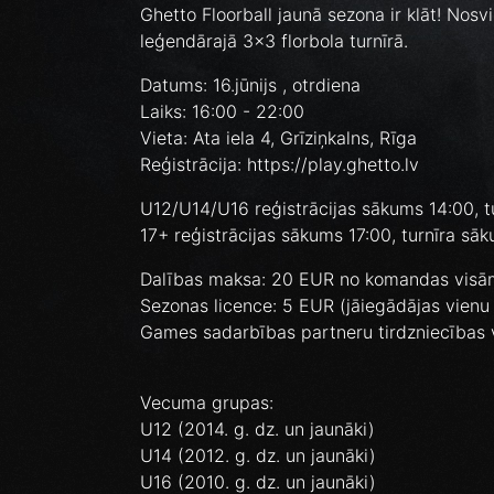
Ghetto Floorball jaunā sezona ir klāt! Nos
leģendārajā 3x3 florbola turnīrā.
Datums: 16.jūnijs , otrdiena
Laiks: 16:00 - 22:00
Vieta: Ata iela 4, Grīziņkalns, Rīga
Reģistrācija: https://play.ghetto.lv
U12/U14/U16 reģistrācijas sākums 14:00, t
17+ reģistrācijas sākums 17:00, turnīra sā
Dalības maksa: 20 EUR no komandas vis
Sezonas licence: 5 EUR (jāiegādājas vienu r
Games sadarbības partneru tirdzniecības 
Vecuma grupas:
U12 (2014. g. dz. un jaunāki)
U14 (2012. g. dz. un jaunāki)
U16 (2010. g. dz. un jaunāki)