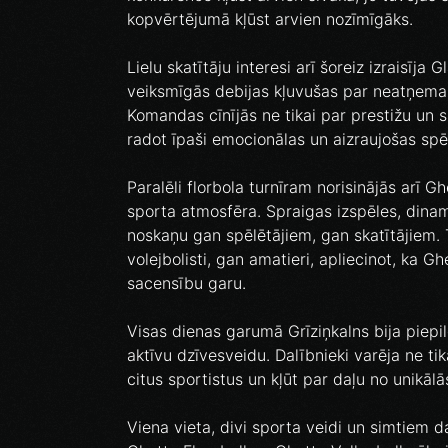
kopvērtējumā kļūst arvien nozīmīgāks.
Lielu skatītāju interesi arī šoreiz izraisīj
veiksmīgās debijas kļuvušas par neatņema
Komandas cīnījās ne tikai par prestižu un s
radot īpaši emocionālas un aizraujošas spē
Paralēli florbola turnīram norisinājās arī G
sporta atmosfēra. Spraigas izspēles, dinam
noskaņu gan spēlētājiem, gan skatītājiem. 
volejbolisti, gan amatieri, apliecinot, ka G
sacensību garu.
Visas dienas garumā Grīziņkalns bija piepi
aktīvu dzīvesveidu. Dalībnieki varēja ne tik
citus sportistus un kļūt par daļu no unikā
Viena vieta, divi sporta veidi un simtiem dal