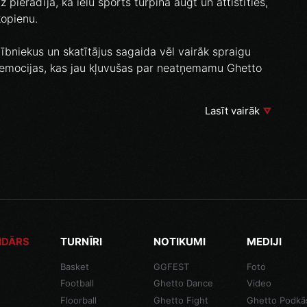
 pierādīja, ka ielu sports turpina augt un attīstīties,
kopienu.
bniekus un skatītājus sagaida vēl vairāk spraigu
 emocijas, kas jau kļuvušas par neatņemamu Ghetto
Lasīt vairāk
NDĀRS
TURNĪRI
NOTIKUMI
MEDIJI
Basket
GGFEST
Foto
Football
Ghetto Dance
Video
Floorball
Ghetto Fight
Ghetto Podkā