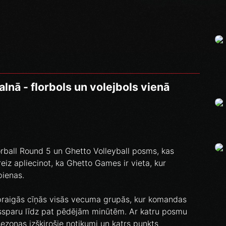
nā - florbols un volejbols vienā
oorball Round 5 un Ghetto Volleyball posms, kas
reiz apliecinot, ka Ghetto Games ir vieta, kur
pienas.
 spraigās cīņās visās vecuma grupās, kur komandas
assparu līdz pat pēdējām minūtēm. Ar katru posmu
sezonas izšķirošie notikumi un katrs punkts