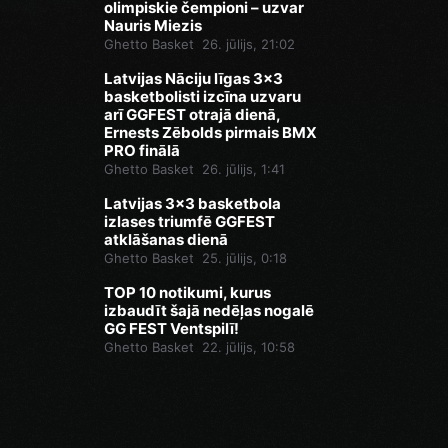
olimpiskie čempioni – uzvar
Nauris Miezis
Ghetto Basket
26. jūlijs, 21:02
Latvijas Nāciju līgas 3x3
basketbolisti izcīna uzvaru
arī GGFEST otrajā dienā,
Ernests Zēbolds pirmais BMX
PRO finālā
Ghetto Basket
26. jūlijs, 1:41
Latvijas 3x3 basketbola
izlases triumfē GGFEST
atklāšanas dienā
Ghetto Basket
25. jūlijs, 0:18
TOP 10 notikumi, kurus
izbaudīt šajā nedēļas nogalē
GG FEST Ventspilī!
Ghetto Basket
22. jūlijs, 10:58