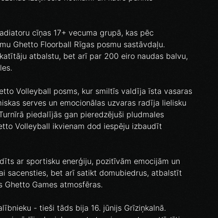
a Gladiatoru cīņas 17+ vecuma grupā, kas pēc
mu Ghetto Floorball Rīgas posmu sastāvdaļu.
katītāju atbalstu, bet arī par 200 eiro naudas balvu,
les.
hetto Volleyball posms, kur smiltīs valdīja īsta vasaras
iskas serves un emocionālas uzvaras radīja lielisku
Turnīrā piedalījās gan pieredzējuši pludmales
hetto Volleyball ikvienam dod iespēju izbaudīt
ldīts ar sportisku enerģiju, pozitīvām emocijām un
ai sacensties, bet arī satikt domubiedrus, atbalstīt
lās Ghetto Games atmosfēras.
ībnieku - tieši tāds bija 16. jūnijs Grīziņkalnā.