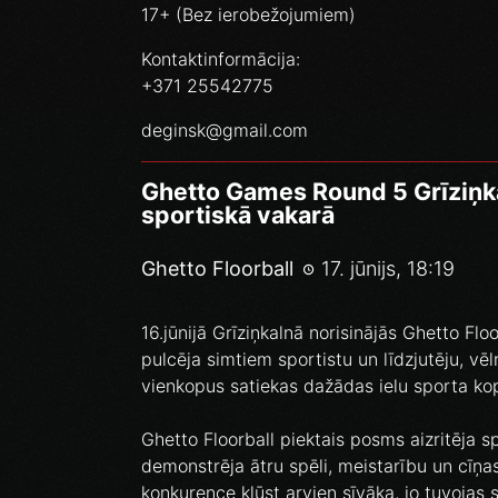
17+ (Bez ierobežojumiem)
Kontaktinformācija:
+371 25542775
deginsk@gmail.com
Ghetto Games Round 5 Grīziņkal
sportiskā vakarā
Ghetto Floorball
17. jūnijs, 18:19
16.jūnijā Grīziņkalnā norisinājās Ghetto Fl
pulcēja simtiem sportistu un līdzjutēju, vēl
vienkopus satiekas dažādas ielu sporta ko
Ghetto Floorball piektais posms aizritēja
demonstrēja ātru spēli, meistarību un cīņ
konkurence kļūst arvien sīvāka, jo tuvojas 