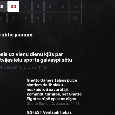
29
30
1
2
3
4
5
6
7
8
9
10
11
12
istītie jaunumi
sis uz vienu dienu kļūs par
tvijas ielu sporta galvaspilsētu
tto Basket
3. augusts, 11:03
Ghetto Games Talsos pulcē
simtiem dalībnieku –
noskaidroti uzvarētāji
komandu turnīros, bet Ghetto
Fight sarūpē episkas cīņas
Ghetto Basket
2. augusts, 14:58
GGFEST Ventspilī tiekas