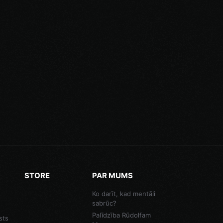
STORE
PAR MUMS
Ko darīt, kad mentāli
sabrūc?
Palīdzība Rūdolfam
sts