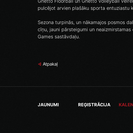
Ghetto Floorball un Ghetto Volleyball vēlreiz
pulcējot arvien plašāku sporta entuziastu 
Sezona turpinās, un nākamajos posmos dalī
cīņu, jauni pārsteigumi un neaizmirstamas
Games sastāvdaļu.
Atpakaļ
JAUNUMI
REĢISTRĀCIJA
KALE