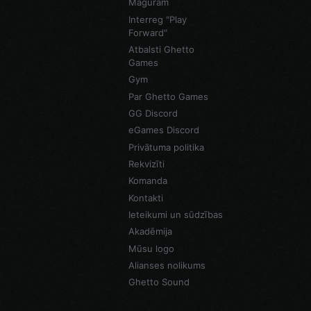
Maguram
Interreg "Play
Forward"
Atbalsti Ghetto
Games
Gym
Par Ghetto Games
GG Discord
eGames Discord
Privātuma politika
Rekvizīti
Komanda
Kontakti
Ieteikumi un sūdzības
Akadēmija
Mūsu logo
Alianses nolikums
Ghetto Sound