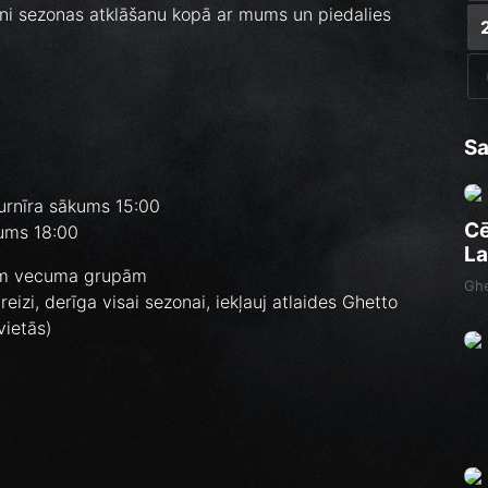
vini sezonas atklāšanu kopā ar mums un piedalies
Sa
urnīra sākums 15:00
Cē
kums 18:00
La
ām vecuma grupām
Ghe
eizi, derīga visai sezonai, iekļauj atlaides Ghetto
vietās)