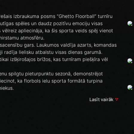
trešais izbraukuma posms “Ghetto Floorball” turnīru
autīgas spēles un daudz pozitīvu emociju visas
vēlreiz apliecināja, ka šis sporta veids spēj vienot
mirstamu atmosfēru.
 sacensību gars. Laukumos valdīja azarts, komandas
i radīja lielisku atbalstu visas dienas garumā.
ikai izšķirošajos brīžos, kas turnīram piešķīra vēl
nu spilgtu pieturpunktu sezonā, demonstrējot
iecinot, ka florbols ielu sporta formātā turpina
niekus.
Lasīt vairāk